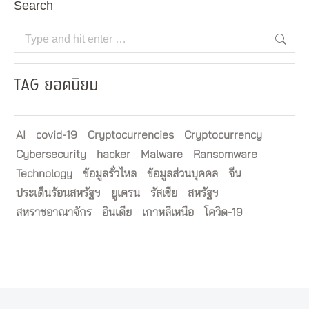
Search
Search:
TAG ยอดนิยม
AI
covid-19
Cryptocurrencies
Cryptocurrency
Cybersecurity
hacker
Malware
Ransomware
Technology
ข้อมูลรั่วไหล
ข้อมูลส่วนบุคคล
จีน
ประเด็นร้อนสหรัฐฯ
ยูเครน
รัสเซีย
สหรัฐฯ
สหราชอาณาจักร
อินเดีย
เกาหลีเหนือ
โควิด-19