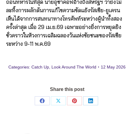
ถอนทหารในที่สุด นายอุชาคอฟอ้างถึงสหรัฐฯ ว่ายังไม่
ละทิ้งการผลักดันการแก้ไขความขัดแย้งรัสเซีย-ยูเครน
เห็นได้จากการสนทนาทางโทรศัพท์ระหว่างผู้นำทั้งสอง
ครั้งล่าสุด เมื่อ 29 เม.ย.69 เฉพาะอย่างยิ่งการหยุดยิง
ชั่วคราวในห้วงการเฉลิมฉลองวันแห่งชัยชนะของรัสเซีย
ระหว่าง 9-11 พ.ค.69
Categories:
Catch Up
,
Look Around The World
12 May 2026
Share this post
Share
Share
Share
Share
on
on
on
on
Facebook
X
Pinterest
LinkedIn