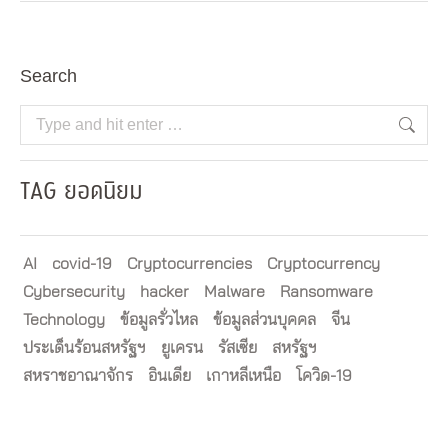
Search
Search:
TAG ยอดนิยม
AI
covid-19
Cryptocurrencies
Cryptocurrency
Cybersecurity
hacker
Malware
Ransomware
Technology
ข้อมูลรั่วไหล
ข้อมูลส่วนบุคคล
จีน
ประเด็นร้อนสหรัฐฯ
ยูเครน
รัสเซีย
สหรัฐฯ
สหราชอาณาจักร
อินเดีย
เกาหลีเหนือ
โควิด-19