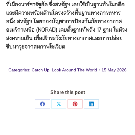
ที่เมืองนาร์ซาร์ซูอัค ซึ่งสหรัฐฯ เคยใช้เป็นฐานทัพในอดีต
และมีความพร้อมด้านโครงสร้างพื้นฐานทางการทหาร
อนึ่ง สหรัฐฯ โดยกองบัญชาการป้องกันภัยทางอากาศ
อเมริกาเหนือ (NORAD) เคยตั้งฐานทัพถึง 17 ฐาน ในห้วง
สงครามเย็น เพื่อเฝ้าระวังภัยทางอากาศและการปล่อย
ขีปนาวุธจากสหภาพโซเวียต
Categories:
Catch Up
,
Look Around The World
15 May 2026
Share this post
Share
Share
Share
Share
on
on
on
on
Facebook
X
Pinterest
LinkedIn