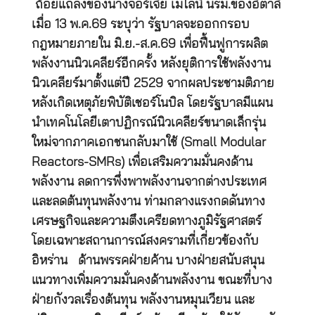
ถ้อยแถลงของนางจอร์เจีย เมโลนี นรม.ของอิตาลี
เมื่อ 13 พ.ค.69 ระบุว่า รัฐบาลจะออกกรอบ
กฎหมายภายใน มิ.ย.-ส.ค.69 เพื่อฟื้นฟูการผลิต
พลังงานนิวเคลียร์อีกครั้ง หลังยุติการใช้พลังงาน
นิวเคลียร์มาตั้งแต่ปี 2529 จากผลประชามติภาย
หลังเกิดเหตุภัยพิบัติเชอร์โนบิล โดยรัฐบาลมีแผน
นำเทคโนโลยีเตาปฏิกรณ์นิวเคลียร์ขนาดเล็กรุ่น
ใหม่จากภาคเอกชนกลับมาใช้ (Small Modular
Reactors-SMRs) เพื่อเสริมความมั่นคงด้าน
พลังงาน ลดการพึ่งพาพลังงานจากต่างประเทศ
และลดต้นทุนพลังงาน ท่ามกลางแรงกดดันทาง
เศรษฐกิจและความตึงเครียดทางภูมิรัฐศาสตร์
โดยเฉพาะสถานการณ์สงครามที่เกี่ยวข้องกับ
อิหร่าน ด้านพรรคฝ่ายค้าน บางฝ่ายสนับสนุน
แนวทางเพิ่มความมั่นคงด้านพลังงาน ขณะที่บาง
ฝ่ายกังวลเรื่องต้นทุน พลังงานหมุนเวียน และ