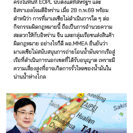
ครั้งในพื้นที่ EOPL นับตั้งแต่ที่สหรัฐฯ และ
อิสราเอลโจมตีอิหร่าน เมื่อ 28 ก.พ.69 พร้อม
ตำหนิว่า การที่มาเลเซียไม่ดำเนินการใด ๆ ต่อ
กิจกรรมผิดกฎหมายนี้ ถือเป็นการอำนวยความ
สะดวกให้กับอิหร่าน จีน และกลุ่มเรือขนส่งสินค้า
ผิดกฎหมาย อย่างไรก็ดี ผอ.MMEA ยืนยันว่า
มาเลเซียไม่สนับสนุนการถ่ายโอนน้ำมันจากเรือสู่
เรือที่ดำเนินการนอกเขตที่ได้รับอนุญาต เพราะมี
ความเสี่ยงสูงที่อาจเกิดการรั่วไหลของน้ำมันใน
น่านน้ำห่างไกล