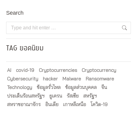
Search
Search:
TAG ยอดนิยม
AI
covid-19
Cryptocurrencies
Cryptocurrency
Cybersecurity
hacker
Malware
Ransomware
Technology
ข้อมูลรั่วไหล
ข้อมูลส่วนบุคคล
จีน
ประเด็นร้อนสหรัฐฯ
ยูเครน
รัสเซีย
สหรัฐฯ
สหราชอาณาจักร
อินเดีย
เกาหลีเหนือ
โควิด-19