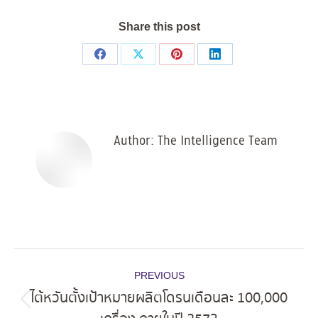
Share this post
Share
Share
Share
Share
on
on
on
on
Facebook
X
Pinterest
LinkedIn
Author:
The Intelligence Team
Post
PREVIOUS
navigation
ไต้หวันตั้งเป้าหมายผลิตโดรนเดือนละ 100,000
Previous