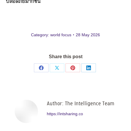
ปลอดภัยมากขึ้น
Category:
world focus
28 May 2026
Share this post
Share
Share
Share
Share
on
on
on
on
Facebook
X
Pinterest
LinkedIn
Author:
The Intelligence Team
https://intsharing.co