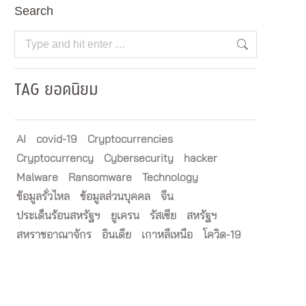
Search
Search:
TAG ยอดนิยม
AI
covid-19
Cryptocurrencies
Cryptocurrency
Cybersecurity
hacker
Malware
Ransomware
Technology
ข้อมูลรั่วไหล
ข้อมูลส่วนบุคคล
จีน
ประเด็นร้อนสหรัฐฯ
ยูเครน
รัสเซีย
สหรัฐฯ
สหราชอาณาจักร
อินเดีย
เกาหลีเหนือ
โควิด-19