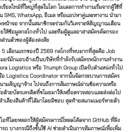
ยลไทม์ที่ใหญ่ที่สุดในโลก โมเดลการทำงานเริ่มจากผู้ใช้ที่
ะเป็น SMS, WhatsApp, อีเมล หรือแอปหาคู่และหางาน นำมา
าพหน้าจอ จากนั้นสมาชิกจะร่วมกันวิเคราะห์สัญญาณเตือน
ให้ข้อมูลกลโกงทั่วไป และทีมผู้ดูแลอาสาสมัครคัดกรอง
ลส่วนตัวของผู้ต้องสงสัย
ง 5 เดือนแรกของปี 2569 กลโกงที่พบมากที่สุดคือ Job
อร์มักแอบอ้างเป็นบริษัทที่กำลังรับสมัครพนักงานทำงาน
wiftora Logistics หรือ Triumph Group เปิดรับตำแหน่งทั่วไป
รือ Logistics Coordinator จากนั้นจัดกระบวนการสมัคร
่ ลงนามสัญญาจ้าง ไปจนถึงการสัมภาษณ์ผ่านข้อความหรือ
่ซื้อด้วยบัตรเครดิตที่ขโมยมาให้เหยื่อตรวจสอบและส่งต่อไป
งลำเลียงสินค้าที่ได้มาโดยมิชอบ สุดท้ายสแกมเมอร์หายตัว
ทีโดยหลอกให้ผู้สมัครดาวน์โหลดโค้ดจาก GitHub ที่ฝัง
ถ บางกรณีถึงขั้นใช้ AI ช่วยดำเนินการสัมภาษณ์เพื่อเพิ่ม