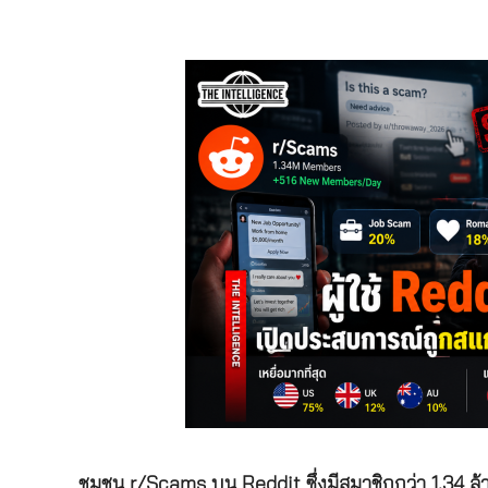
ชุมชน r/Scams บน Reddit ซึ่งมีสมาชิกกว่า 1.34 ล้าน