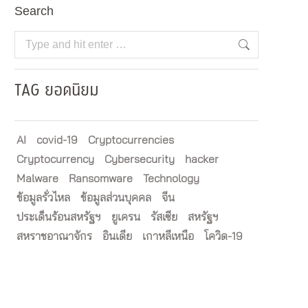
Search
Search:
TAG ยอดนิยม
AI
covid-19
Cryptocurrencies
Cryptocurrency
Cybersecurity
hacker
Malware
Ransomware
Technology
ข้อมูลรั่วไหล
ข้อมูลส่วนบุคคล
จีน
ประเด็นร้อนสหรัฐฯ
ยูเครน
รัสเซีย
สหรัฐฯ
สหราชอาณาจักร
อินเดีย
เกาหลีเหนือ
โควิด-19