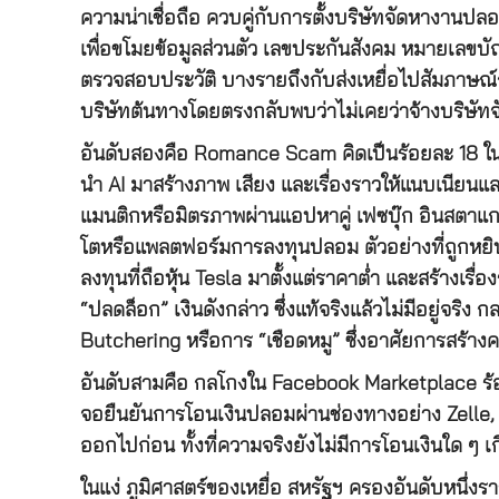
ความน่าเชื่อถือ ควบคู่กับการตั้งบริษัทจัดหางานปลอม
เพื่อขโมยข้อมูลส่วนตัว เลขประกันสังคม หมายเลขบ
ตรวจสอบประวัติ บางรายถึงกับส่งเหยื่อไปสัมภาษณ์กับบ
บริษัทต้นทางโดยตรงกลับพบว่าไม่เคยว่าจ้างบริษัท
อันดับสองคือ Romance Scam คิดเป็นร้อยละ 18 ในปี
นำ AI มาสร้างภาพ เสียง และเรื่องราวให้แนบเนียนและ
แมนติกหรือมิตรภาพผ่านแอปหาคู่ เฟซบุ๊ก อินสตาแก
โตหรือแพลตฟอร์มการลงทุนปลอม ตัวอย่างที่ถูกหยิบ
ลงทุนที่ถือหุ้น Tesla มาตั้งแต่ราคาต่ำ และสร้างเรื่อ
“ปลดล็อก” เงินดังกล่าว ซึ่งแท้จริงแล้วไม่มีอยู่จริง 
Butchering หรือการ “เชือดหมู” ซึ่งอาศัยการสร้าง
อันดับสามคือ กลโกงใน Facebook Marketplace ร้อยล
จอยืนยันการโอนเงินปลอมผ่านช่องทางอย่าง Zelle, 
ออกไปก่อน ทั้งที่ความจริงยังไม่มีการโอนเงินใด ๆ เกิ
ในแง่ ภูมิศาสตร์ของเหยื่อ สหรัฐฯ ครองอันดับหน