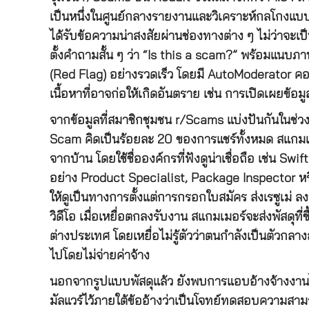
เป็นหนึ่งในศูนย์กลางรายงานและวิเคราะห์กลโกงแบบเรี
ได้รับข้อความน่าสงสัยผ่านช่องทางต่าง ๆ ไม่ว่าจ
ตั้งคำถามสั้น ๆ ว่า “Is this a scam?” พร้อมแนบภ
(Red Flag) อย่างรวดเร็ว โดยมี AutoModerator คอย
เนื้อหาที่อาจก่อให้เกิดอันตราย เช่น การเปิดเผยข้อมู
จากข้อมูลที่สมาชิกชุมชน r/Scams แบ่งปันกันในช่ว
Scam คิดเป็นร้อยละ 20 ของการแชร์ทั้งหมด สแกมเม
จากบ้าน โดยใช้ชื่อองค์กรที่ฟังดูน่าเชื่อถือ เช่น S
อย่าง Product Specialist, Package Inspector ห
ให้ดูเป็นทางการตั้งแต่การกรอกใบสมัคร ส่งเรซูเม
วิดีโอ เมื่อเหยื่อตกลงรับงาน สแกมเมอร์จะส่งพัสดุที
ต่างประเทศ โดยเหยื่อไม่รู้ตัวว่าตนกำลังเป็นตัวกลา
ไปโดยไม่จ่ายค่าจ้าง
นอกจากรูปแบบพัสดุแล้ว ยังพบการแอบอ้างจ้างงานไอ
มัลแวร์ไว้ภายใต้ข้ออ้างว่าเป็นโจทย์ทดสอบความสามาร