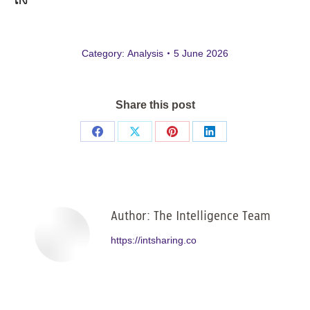
ถึง
Category:
Analysis
5 June 2026
Share this post
Share
Share
Share
Share
on
on
on
on
Facebook
X
Pinterest
LinkedIn
Author:
The Intelligence Team
https://intsharing.co