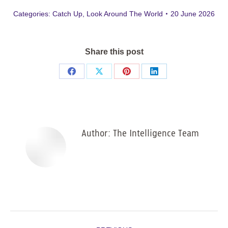
Categories:
Catch Up
,
Look Around The World
20 June 2026
Share this post
Share
Share
Share
Share
on
on
on
on
Facebook
X
Pinterest
LinkedIn
Author:
The Intelligence Team
Post