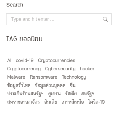
Search
Search:
TAG ยอดนิยม
AI
covid-19
Cryptocurrencies
Cryptocurrency
Cybersecurity
hacker
Malware
Ransomware
Technology
ข้อมูลรั่วไหล
ข้อมูลส่วนบุคคล
จีน
ประเด็นร้อนสหรัฐฯ
ยูเครน
รัสเซีย
สหรัฐฯ
สหราชอาณาจักร
อินเดีย
เกาหลีเหนือ
โควิด-19