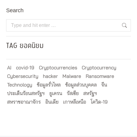
Search
Search:
TAG ยอดนิยม
AI
covid-19
Cryptocurrencies
Cryptocurrency
Cybersecurity
hacker
Malware
Ransomware
Technology
ข้อมูลรั่วไหล
ข้อมูลส่วนบุคคล
จีน
ประเด็นร้อนสหรัฐฯ
ยูเครน
รัสเซีย
สหรัฐฯ
สหราชอาณาจักร
อินเดีย
เกาหลีเหนือ
โควิด-19