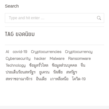
Search
Search:
TAG ยอดนิยม
AI
covid-19
Cryptocurrencies
Cryptocurrency
Cybersecurity
hacker
Malware
Ransomware
Technology
ข้อมูลรั่วไหล
ข้อมูลส่วนบุคคล
จีน
ประเด็นร้อนสหรัฐฯ
ยูเครน
รัสเซีย
สหรัฐฯ
สหราชอาณาจักร
อินเดีย
เกาหลีเหนือ
โควิด-19