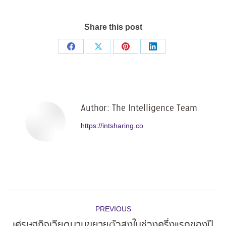
Share this post
Share
Share
Share
Share
on
on
on
on
Facebook
X
Pinterest
LinkedIn
Author:
The Intelligence Team
https://intsharing.co
Post
PREVIOUS
navigation
เศรษฐกิจเวียดนามขยายตัวสูงในช่วงครึ่งแรกของปี