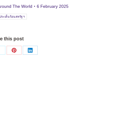
Around The World
6 February 2025
ประเด็นร้อนสหรัฐฯ
e this post
Share
Share
Share
on
on
on
ok
X
Pinterest
LinkedIn