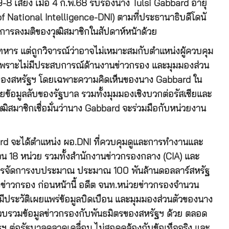
8 เสียง เมื่อ 4 ก.พ.68 รับรองนาง Tulsi Gabbard อายุ
of National Intelligence-DNI) ตามที่ประธานาธิบดีโดนั
กการลงมติของวุฒิสมาชิกในสัปดาห์หน้าด้วย
ร แต่ถูกวิจารณ์ว่าอาจไม่เหมาะสมกับตำแหน่งผู้ควบคุม
เพราะไม่มีประสบการณ์ด้านงานข่าวกรอง และมุมมองส่วน
งของสหรัฐฯ โดยเฉพาะความคิดเห็นของนาง Gabbard ใน
ดเผยข้อมูลลับของรัฐบาล รวมทั้งมุมมองเชิงบวกต่อรัสเซียและ
ฒิสมาชิกเชื่อมั่นว่านาง Gabbard จะร่วมมือกับหน่วยงาน
rd จะได้ตำแหน่ง ผอ.DNI ที่ควบคุมดูและการทำงานและ
 18 หน่วย รวมทั้งสำนักงานข่าวกรองกลาง (CIA) และ
หารจัดการงบประมาณ ประมาณ 100 พันล้านดอลลาร์สหรัฐ
องข่าวกรอง ก่อนหน้านี้ อดีต จนท.หน่วยข่าวกรองจำนวน
ระวัติเผยแพร่ข้อมูลบิดเบือน และมุมมองส่วนตัวของนาง
บรวมข้อมูลข่าวกรองกับพันธมิตรของสหรัฐฯ ด้วย ตลอด
ต่อรัฐบาลคลาดเคลื่อน ไม่สอดคล้องกับข้อเท็จจริง และ