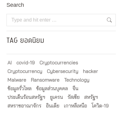
Search
Search:
TAG ยอดนิยม
AI
covid-19
Cryptocurrencies
Cryptocurrency
Cybersecurity
hacker
Malware
Ransomware
Technology
ข้อมูลรั่วไหล
ข้อมูลส่วนบุคคล
จีน
ประเด็นร้อนสหรัฐฯ
ยูเครน
รัสเซีย
สหรัฐฯ
สหราชอาณาจักร
อินเดีย
เกาหลีเหนือ
โควิด-19