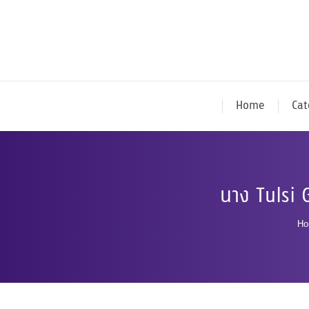
Home
Cat
นาง Tulsi 
Yo
Ho