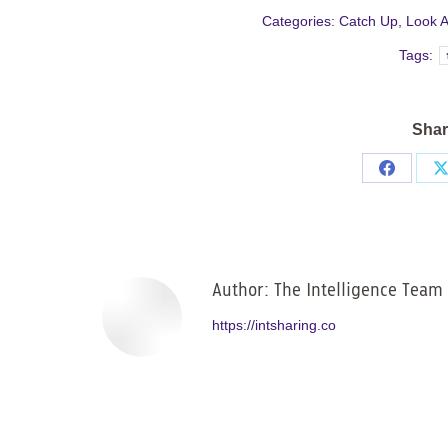
Categories:
Catch Up
,
Look 
Tags:
Shar
Share
on
Facebo
Author:
The Intelligence Team
https://intsharing.co