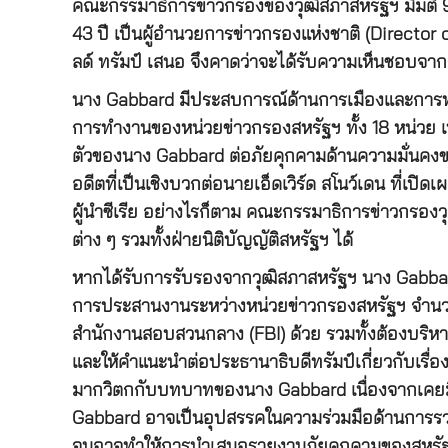
คณะกรรมาธิการข่าวกรองของวุฒิสภาสหรัฐฯ มีมติ 9-
43 ปี เป็นผู้อำนวยการข่าวกรองแห่งชาติ (Director 
ลด์ ทรัมป์ เสนอ จึงคาดว่าจะได้รับความเห็นชอบจา
นาง Gabbard มีประสบการณ์ด้านการเมืองและการทหา
การทำงานของหน่วยข่าวกรองสหรัฐฯ ทั้ง 18 หน่วย 
ตัวของนาง Gabbard ต่อภัยคุกคามด้านความมั่นค
อดีตที่เป็นเชิงบวกต่อนายเอ็ดเวิร์ด สโนว์เดน ที่เปิ
ผู้นำซีเรีย อย่างไรก็ตาม คณะกรรมาธิการข่าวกรองวุ
ต่าง ๆ รวมทั้งฝ่ายนิติบัญญัติสหรัฐฯ ได้
หากได้รับการรับรองจากวุฒิสภาสหรัฐฯ นาง Gabba
การประสานงานระหว่างหน่วยข่าวกรองสหรัฐฯ จำนวน
สำนักงานสอบสวนกลาง (FBI) ด้วย รวมทั้งต้องบริ
และให้คำแนะนำต่อประธานาธิบดีทรัมป์เกี่ยวกับเรื่
มากวิตกกับบทบาทของนาง Gabbard เนื่องจากเคยมีป
Gabbard อาจเป็นอุปสรรคในความร่วมมือด้านการรว
จนอาจทำให้การนำเสนอรายงานภัยคุกคามของสหรัฐฯ 