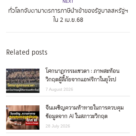
NEXT
ทั่วโลกจับตามาตรการภาษีนำเข้าของรัฐบาลสหรัฐฯ
Next
ใน 2 เม.ย.68
post:
Related posts
โศกนาฏกรรมเซวตา : ภาพสะท้อน
วิกฤตผู้ลี้ภัยจากแอฟริกาในยุโรป
7 August 2026
จีนเผชิญความท้าทายในการควบคุม
ข้อมูลจาก AI ในสภาวะวิกฤต
28 July 2026