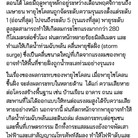
ตอนใต้ โดยมีฤดูพายุหลักอยู่ระหว่างเดือนพฤศจิกายนถึง
เมษายน พายุไซโคลนถูกจัดระดับความรุนแรงตั้งแต่ระดับ
1 (อ่อนที่สุด) ไปจนถึงระดับ 5 (รุนแรงที่สุด) พายุระดับ
สูงสุดสามารถทำให้เกิดลมกระโชกแรงมากกว่า 280
กิโลเมตรต่อชั่วโมง ฝนตกหนักหลายร้อยมิลลิเมตร และ
ทำแลให้เกิดน้ำท่วมฉับพลัน คลื่นพายุซัดฝั่ง (storm
surge) ซึ่งเป็นคลื่นขนาดใหญ่ที่เกิดจากแรงลมของพายุ
อาจทำให้พื้นที่ชายฝั่งถูกน้ำทะเลท่วมอย่างรุนแรง
ในเรื่องของผลกระทบของพายุไซโคลน เมื่อพายุไซโคลน
ขึ้นฝั่ง จะส่งผลกระทบในหลายด้าน ได้แก่ ความเสียหาย
ต่อโครงสร้างพื้นฐาน เช่น บ้านเรือน อาคาร ถนน และ
สะพานที่ไม่ได้ออกแบบให้ทนต่อแรงลมสูงได้รับความเสีย
หายอย่างหนัก นอกจากนี้ ฝนที่ตกหนักจากพายุอาจทำให้
เกิดน้ำท่วมฉับพลันและดินถล่ม ส่งผลกระทบต่อชุมชน
และพื้นที่เกษตรกรรม อีกทั้งกระแสลมแรงยังอาจพัดเสา
ไฟฟ้าและเสาสัญญาณโทรศัพท์ล้มลง ทำให้ไฟฟ้าดับและ