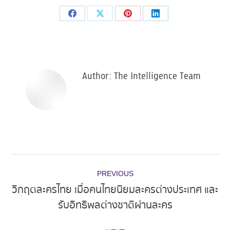
Share
Share
Share
Share
on
on
on
on
Facebook
X
Pinterest
LinkedIn
Author:
The Intelligence Team
Post
PREVIOUS
navigation
วิกฤตละครไทย เมื่อคนไทยนิยมละครต่างประเทศ และ
Previous
รับอิทธิพลต่างชาติผ่านละคร
post: