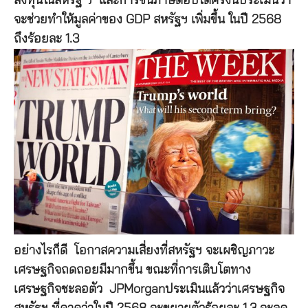
ลงทุนในสหรัฐ ฯ และการขึ้นภาษีตอบโต้ครั้งนี้ประเมินว่า
จะช่วยทำให้มูลค่าของ GDP สหรัฐฯ เพิ่มขึ้น ในปี 2568
ถึงร้อยละ 1.3
อย่างไรก็ดี โอกาสความเสี่ยงที่สหรัฐฯ จะเผชิญภาวะ
เศรษฐกิจถดถอยมีมากขึ้น ขณะที่การเติบโตทาง
เศรษฐกิจชะลอตัว JPMorganประเมินแล้วว่าเศรษฐกิจ