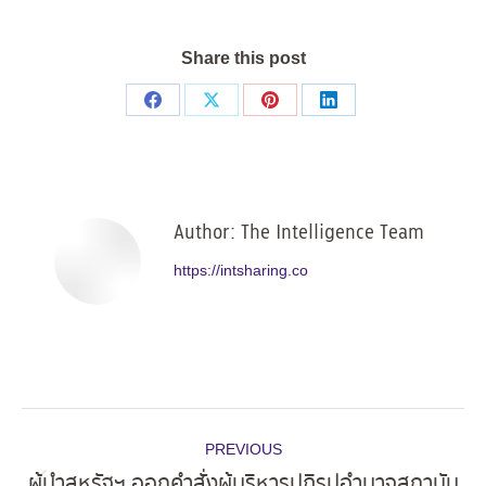
Share this post
Share
Share
Share
Share
on
on
on
on
Facebook
X
Pinterest
LinkedIn
Author:
The Intelligence Team
https://intsharing.co
Post
PREVIOUS
navigation
ผู้นำสหรัฐฯ ออกคำสั่งผู้บริหารปฏิรูปอำนาจสถาบัน