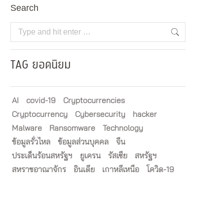
Search
Search:
TAG ยอดนิยม
AI
covid-19
Cryptocurrencies
Cryptocurrency
Cybersecurity
hacker
Malware
Ransomware
Technology
ข้อมูลรั่วไหล
ข้อมูลส่วนบุคคล
จีน
ประเด็นร้อนสหรัฐฯ
ยูเครน
รัสเซีย
สหรัฐฯ
สหราชอาณาจักร
อินเดีย
เกาหลีเหนือ
โควิด-19