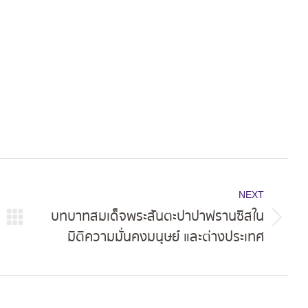
ok
X
Pinterest
LinkedIn
NEXT
บทบาทสมเด็จพระสันตะปาปาฟรานซิสใน
Next
มิติความมั่นคงมนุษย์ และต่างประเทศ
post: