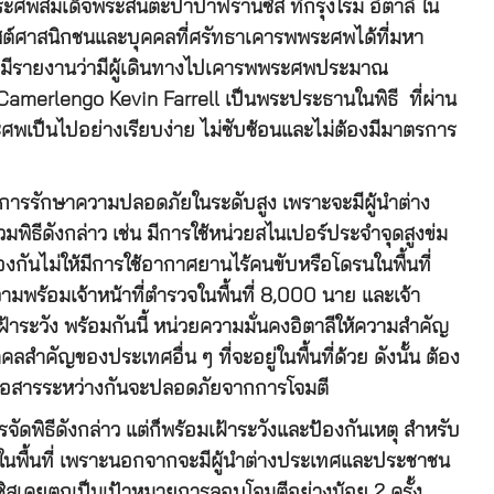
ระศพสมเด็จพระสันตะปาปาฟรานซิส ที่กรุงโรม อิตาลี ใน
ิสต์ศาสนิกชนและบุคคลที่ศรัทธาเคารพพระศพได้ที่มหา
วัน มีรายงานว่ามีผู้เดินทางไปเคารพพระศพประมาณ
Camerlengo Kevin Farrell เป็นพระประธานในพิธี ที่ผ่าน
พเป็นไปอย่างเรียบง่าย ไม่ซับซ้อนและไม่ต้องมีมาตรการ
การรักษาความปลอดภัยในระดับสูง เพราะจะมีผู้นำต่าง
ธีดังกล่าว เช่น มีการใช้หน่วยสไนเปอร์ประจำจุดสูงข่ม
งกันไม่ให้มีการใช้อากาศยานไร้คนขับหรือโดรนในพื้นที่
มพร้อมเจ้าหน้าที่ตำรวจในพื้นที่ 8,000 นาย และเจ้า
าระวัง พร้อมกันนี้ หน่วยความมั่นคงอิตาลีให้ความสำคัญ
ำคัญของประเทศอื่น ๆ ที่จะอยู่ในพื้นที่ด้วย ดังนั้น ต้อง
รสื่อสารระหว่างกันจะปลอดภัยจากการโจมตี
จัดพิธีดังกล่าว แต่ก็พร้อมเฝ้าระวังและป้องกันเหตุ สำหรับ
ในพื้นที่ เพราะนอกจากจะมีผู้นำต่างประเทศและประชาชน
สเคยตกเป็นเป้าหมายการลอบโจมตีอย่างน้อย 2 ครั้ง