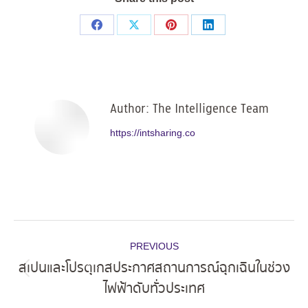
Share
Share
Share
Share
on
on
on
on
Facebook
X
Pinterest
LinkedIn
Author:
The Intelligence Team
https://intsharing.co
Post
PREVIOUS
navigation
สเปนและโปรตุเกสประกาศสถานการณ์ฉุกเฉินในช่วง
Previous
ไฟฟ้าดับทั่วประเทศ
post: