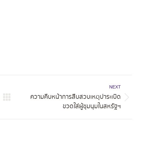
ok
X
Pinterest
LinkedIn
NEXT
ความคืบหน้าการสืบสวบเหตุปาระเบิด
Next
ขวดใส่ผู้ชุมนุมในสหรัฐฯ
post: