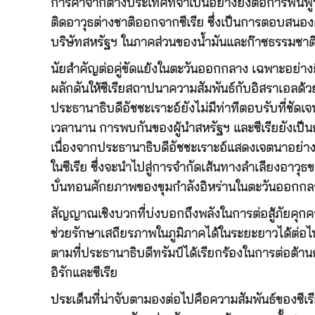
การค้าจากต่างประเทศที่จำเป็นอย่างยิ่งต่อการฟื้น
ติดอาวุธต่างชาติออกจากซีเรีย ซึ่งเป็นการตอบสนองต
บริษัทสหรัฐฯ ในภาคส่วนของน้ำมันและก๊าซธรรมชาต
นัยสำคัญต่อคู่ขัดแย้งในตะวันออกกลาง เฉพาะอย่างยิ
ผลักดันให้ซีเรียสถาปนาความสัมพันธ์กับอิสราเอลด
ประธานาธิบดีอัชชะเราะอ์ยังไม่มีท่าทีตอบรับที่ชัดเจ
เวลานาน การพบกันของผู้นำสหรัฐฯ และซีเรียยังเป็น
เนื่องจากประธานาธิบดีอัชชะเราะอ์แสดงเจตนาอย่างชั
ในซีเรีย ซึ่งจะนำไปสู่การจำกัดเส้นทางลำเลียงอาวุ
บั่นทอนศักยภาพของขุมกำลังอิหร่านในตะวันออกกล
สัญญาณเชิงบวกที่บ่งบอกถึงพลังในการต่อสู้ภัยคุ
ช่วยรักษาเสถียรภาพในภูมิภาคได้ในระยะยาวได้ต่อไป
ตามที่ประธานาธิบดีทรัมป์ได้เรียกร้องในการต่อต้าน
อิรักและซีเรีย
ประเด็นที่น่าจับตามองต่อไปคือความสัมพันธ์ของซีเร