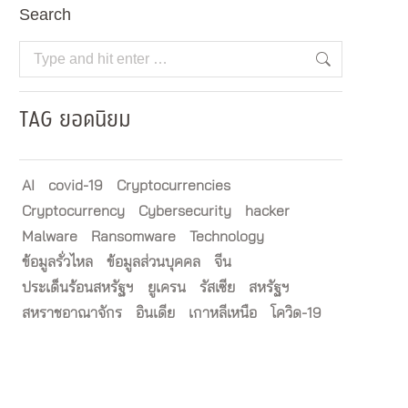
Search
Search:
TAG ยอดนิยม
AI
covid-19
Cryptocurrencies
Cryptocurrency
Cybersecurity
hacker
Malware
Ransomware
Technology
ข้อมูลรั่วไหล
ข้อมูลส่วนบุคคล
จีน
ประเด็นร้อนสหรัฐฯ
ยูเครน
รัสเซีย
สหรัฐฯ
สหราชอาณาจักร
อินเดีย
เกาหลีเหนือ
โควิด-19