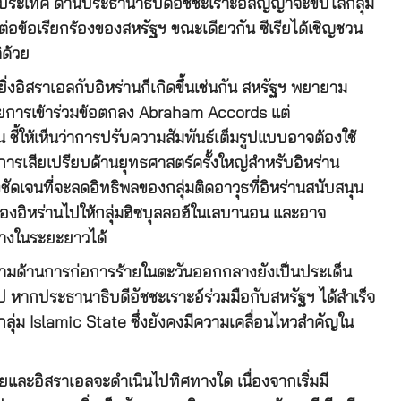
ฟูประเทศ ด้านประธานาธิบดีอัชชะเราะอ์สัญญาจะขับไล่กลุ่ม
่อข้อเรียกร้องของสหรัฐฯ ขณะเดียวกัน ซีเรียได้เชิญชวน
ิด้วย
่งอิสราเอลกับอิหร่านก็เกิดขึ้นเช่นกัน สหรัฐฯ พยายาม
้วยการเข้าร่วมข้อตกลง Abraham Accords แต่
น ชี้ให้เห็นว่าการปรับความสัมพันธ์เต็มรูปแบบอาจต้องใช้
การเสียเปรียบด้านยุทธศาสตร์ครั้งใหญ่สำหรับอิหร่าน
ดเจนที่จะลดอิทธิพลของกลุ่มติดอาวุธที่อิหร่านสนับสนุน
ธของอิหร่านไปให้กลุ่มฮิซบุลลอฮ์ในเลบานอน และอาจ
างในระยะยาวได้
กคามด้านการก่อการร้ายในตะวันออกกลางยังเป็นประเด็น
 หากประธานาธิบดีอัชชะเราะอ์ร่วมมือกับสหรัฐฯ ได้สำเร็จ
กลุ่ม Islamic State ซึ่งยังคงมีความเคลื่อนไหวสำคัญใน
ียและอิสราเอลจะดำเนินไปทิศทางใด เนื่องจากเริ่มมี