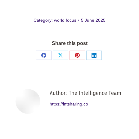
Category:
world focus
5 June 2025
Share this post
Share
Share
Share
Share
on
on
on
on
Facebook
X
Pinterest
LinkedIn
Author:
The Intelligence Team
https://intsharing.co