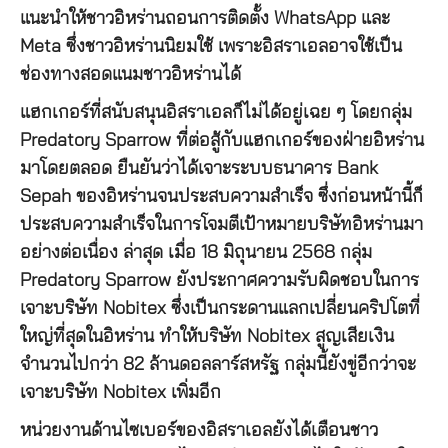
แนะนำให้ชาวอิหร่านถอนการติดตั้ง WhatsApp และ
Meta ซึ่งชาวอิหร่านนิยมใช้ เพราะอิสราเอลอาจใช้เป็น
ช่องทางสอดแนมชาวอิหร่านได้
แฮกเกอร์ที่สนับสนุนอิสราเอลก็ไม่ได้อยู่เฉย ๆ โดยกลุ่ม
Predatory Sparrow ที่ต่อสู้กับแฮกเกอร์ของฝ่ายอิหร่าน
มาโดยตลอด ยืนยันว่าได้เจาะระบบธนาคาร Bank
Sepah ของอิหร่านจนประสบความสำเร็จ ซึ่งก่อนหน้านี้ก็
ประสบความสำเร็จในการโจมตีเป้าหมายบริษัทอิหร่านมา
อย่างต่อเนื่อง ล่าสุด เมื่อ 18 มิถุนายน 2568 กลุ่ม
Predatory Sparrow ยังประกาศความรับผิดชอบในการ
เจาะบริษัท Nobitex ซึ่งเป็นกระดานแลกเปลี่ยนคริปโตที่
ใหญ่ที่สุดในอิหร่าน ทำให้บริษัท Nobitex สูญเสียเงิน
จำนวนไปกว่า 82 ล้านดอลลาร์สหรัฐ กลุ่มนี้ยังขู่อีกว่าจะ
เจาะบริษัท Nobitex เพิ่มอีก
หน่วยงานด้านไซเบอร์ของอิสราเอลยังได้เตือนชาว