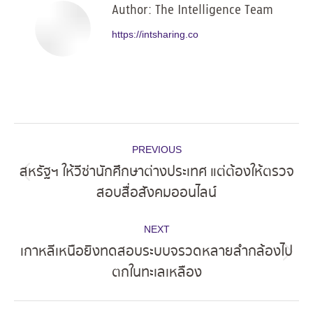
Author:
The Intelligence Team
https://intsharing.co
Post
PREVIOUS
navigation
สหรัฐฯ ให้วีซ่านักศึกษาต่างประเทศ แต่ต้องให้ตรวจ
Previous
สอบสื่อสังคมออนไลน์
post:
NEXT
เกาหลีเหนือยิงทดสอบระบบจรวดหลายลำกล้องไป
Next
ตกในทะเลเหลือง
post: