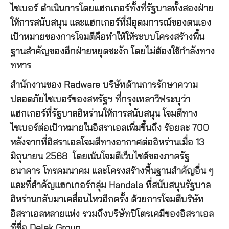
ไซเบอร์ ดำเนินการโดยแฮกเกอร์ทั้งที่รัฐบาลทั้งสองฝ่าย
ให้การสนับสนุน และแฮกเกอร์ที่มีอุดมการณ์ของตนเอง
เป้าหมายของการโจมตีคือทำให้ให้ระบบโครงสร้างพื้น
ฐานสำคัญของอีกฝ่ายหยุดชะงัก โดยไม่ต้องใช้กำลังทาง
ทหาร
สำนักงานของ Radware บริษัทด้านการรักษาความ
ปลอดภัยไซเบอร์ของสหรัฐฯ ที่กรุงเทลาวีฟระบุว่า
แฮกเกอร์ที่รัฐบาลอิหร่านให้การสนับสนุน โจมตีทาง
ไซเบอร์ต่อเป้าหมายในอิสราเอลเพิ่มขึ้นถึง ร้อยละ 700
หลังจากที่อิสราเอลโจมตีทางอากาศต่ออิหร่านเมื่อ 13
มิถุนายน 2568 โดยเน้นโจมตีเว็บไซต์ของภาครัฐ
ธนาคาร โทรคมนาคม และโครงสร้างพื้นฐานสำคัญอื่น ๆ
และที่สำคัญแฮกเกอร์กลุ่ม Handala ที่สนับสนุนรัฐบาล
อิหร่านกลับมาเคลื่อนไหวอีกครั้ง ด้วยการโจมตีบริษัท
อิสราเอลหลายแห่ง รวมถึงบริษัทปิโตรเคมีของอิสราเอล
ที่ชื่อ Delek Group