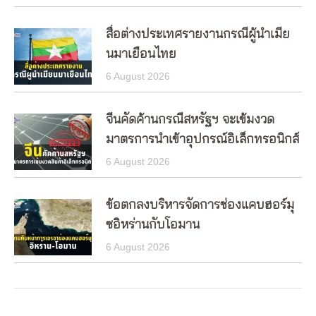
สื่อต่างประเทศรายงานกรณีผู้นำเมีย
นมาเยือนไทย
6 August 2026
จีนคัดค้านกรณีสหรัฐฯ จะเข้มงวด
มาตรการนำเข้าอุปกรณ์อิเล็กทรอนิกส์
6 August 2026
ข้อตกลงบริหารจัดการช่องแคบฮอร์มุ
ซอิหร่านกับโอมาน
6 August 2026