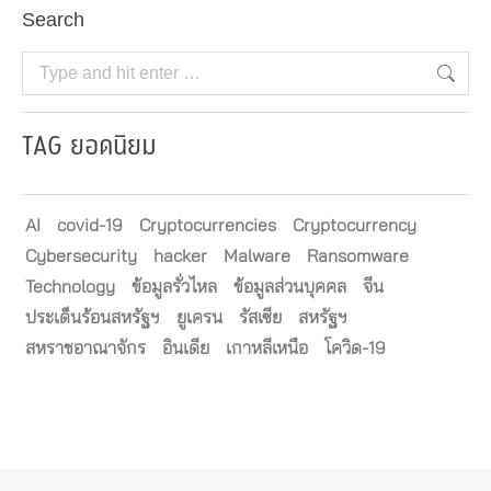
Search
Search:
TAG ยอดนิยม
AI
covid-19
Cryptocurrencies
Cryptocurrency
Cybersecurity
hacker
Malware
Ransomware
Technology
ข้อมูลรั่วไหล
ข้อมูลส่วนบุคคล
จีน
ประเด็นร้อนสหรัฐฯ
ยูเครน
รัสเซีย
สหรัฐฯ
สหราชอาณาจักร
อินเดีย
เกาหลีเหนือ
โควิด-19