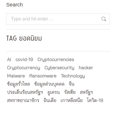
Search
Search:
TAG ยอดนิยม
AI
covid-19
Cryptocurrencies
Cryptocurrency
Cybersecurity
hacker
Malware
Ransomware
Technology
ข้อมูลรั่วไหล
ข้อมูลส่วนบุคคล
จีน
ประเด็นร้อนสหรัฐฯ
ยูเครน
รัสเซีย
สหรัฐฯ
สหราชอาณาจักร
อินเดีย
เกาหลีเหนือ
โควิด-19