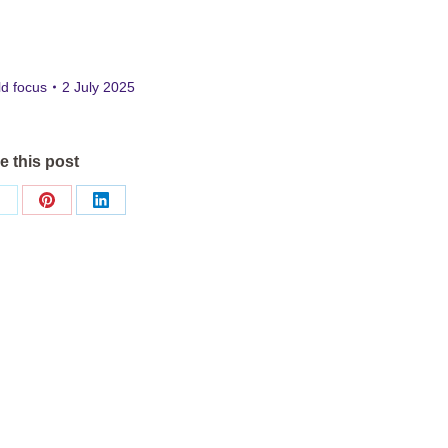
ld focus
2 July 2025
e this post
Share
Share
Share
on
on
on
ok
X
Pinterest
LinkedIn