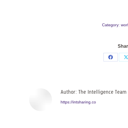
Category:
wor
Shar
Share
on
Facebo
Author:
The Intelligence Team
https://intsharing.co