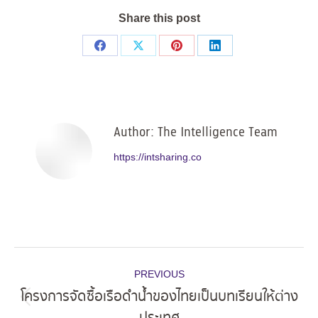
Share this post
Share
Share
Share
Share
on
on
on
on
Facebook
X
Pinterest
LinkedIn
Author:
The Intelligence Team
https://intsharing.co
Post
PREVIOUS
navigation
โครงการจัดซื้อเรือดำน้ำของไทยเป็นบทเรียนให้ต่าง
Previous
ประเทศ