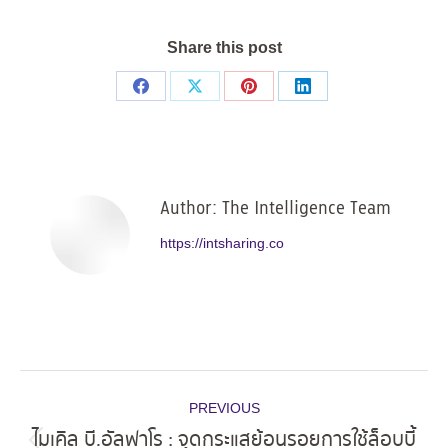
Share this post
Share
Share
Share
Share
on
on
on
on
Facebook
X
Pinterest
LinkedIn
Author:
The Intelligence Team
https://intsharing.co
Post
PREVIOUS
navigation
ไมเคิล บี.อัลฟาโร : จุดกระแสย้อนรอยการใช้ล็อบบี้