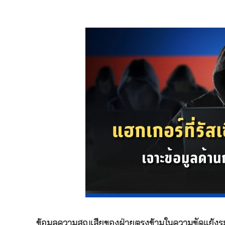
ข้อมูลความสูญเสียของฝ่ายตรงข้ามในความขัดแย้งระห