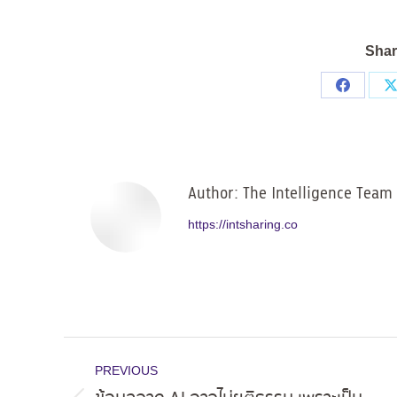
Shar
Share
on
Facebo
Author:
The Intelligence Team
https://intsharing.co
Post
PREVIOUS
navigation