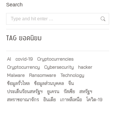
Search
Search:
TAG ยอดนิยม
AI
covid-19
Cryptocurrencies
Cryptocurrency
Cybersecurity
hacker
Malware
Ransomware
Technology
ข้อมูลรั่วไหล
ข้อมูลส่วนบุคคล
จีน
ประเด็นร้อนสหรัฐฯ
ยูเครน
รัสเซีย
สหรัฐฯ
สหราชอาณาจักร
อินเดีย
เกาหลีเหนือ
โควิด-19