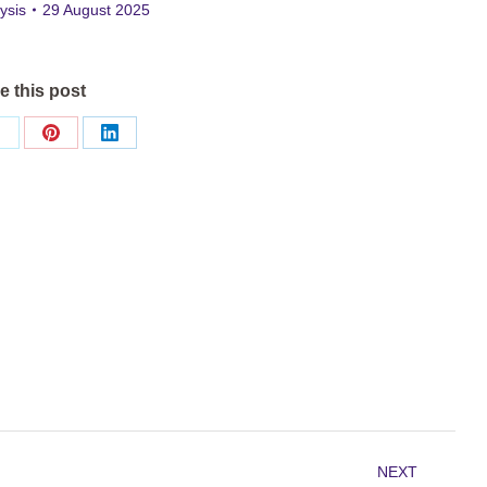
ysis
29 August 2025
e this post
Share
Share
Share
on
on
on
ok
X
Pinterest
LinkedIn
NEXT