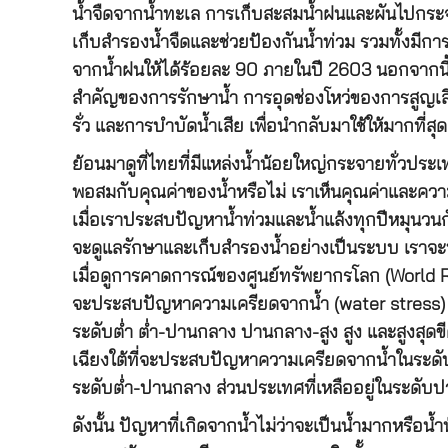
น้ำจืดจากน้ำทะเล การเก็บสะสมน้ำฝนและผันไปกระจาย
เก็บสำรองน้ำจืดและช่วยป้องกันน้ำท่วม รวมทั้งมีการ
จากน้ำฝนให้ได้ร้อยละ 90 ภายในปี 2603 นอกจากนี
สำคัญของการรักษาน้ำ การอุดช่องโหว่ของการสูญเ
รั่ว และการบำบัดน้ำเสีย เพื่อนำกลับมาใช้ให้มากท
ย้อนมาดูที่ไทยที่มีแหล่งน้ำน้อยใหญ่กระจายทั่วประเ
พอสมกับคุณค่าของน้ำหรือไม่ เราเห็นคุณค่าและควา
เมื่อเราประสบปัญหาน้ำท่วมและน้ำแล้งทุกปีหมุนวนก
จะดูแลรักษาและเก็บสำรองน้ำอย่างเป็นระบบ เราจะทำ
เมื่อดูการคาดการณ์ของศูนย์ทรัพยากรโลก (World Re
จะประสบปัญหาความเครียดจากน้ำ (water stress) ส
ระดับต่ำ ต่ำ-ปานกลาง ปานกลาง-สูง สูง และสูงสุดข
เฉียงใต้ที่จะประสบปัญหาความเครียดจากน้ำในระดับส
ระดับต่ำ-ปานกลาง ส่วนประเทศที่เหลืออยู่ในระดับ
ดังนั้น ปัญหาที่เกิดจากน้ำไม่ว่าจะเป็นน้ำมากหรือน้ำน