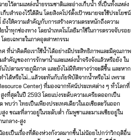
ไว้ตามแหล่งน้ำธรรมชาติและอ่างเก็บน้ำ ที่เป็นทั้งแหล่ง
เก็บสำรองไว้ใต้ดิน โดยสิงคโปร์ตั้งเป้าหมายจะใช้ประโยชน์
้ ยังให้ความสำคัญกับการสร้างความตระหนักถึงความ
สียน้ำทุกช่องทาง โดยนำเทคโนโลยีมาใช้ในการตรวจจับรอย
ี่สุด โดยเฉพาะในภาคอุตสาหกรรม
ทศ ที่น่าคิดคือเราใช้น้ำได้อย่างมีประสิทธิภาพและมีคุณภาพ
มสำคัญของการรักษาน้ำและแหล่งน้ำจริงจังแล้วหรือยัง ใน
ันไปตามรายภูมิภาค และยังไม่มีทิศทางว่าจะดีขึ้น และหาก
ได้หรือไม่…แล้วจะทันกับภัยพิบัติจากน้ำหรือไม่ เพราะ
source Center) ที่มองฉากทัศน์ประเทศต่าง ๆ ทั่วโลกที่
ูงที่สุดในปี 2593 โดยแบ่งระดับความเครียดออกเป็น
ีด พบว่า ไทยเป็นเพียงประเทศเดียวในเอเชียตะวันออก
ูง ขณะที่ลาวอยู่ในระดับต่ำ กัมพูชาและมาเลเซียอยู่ใน
ปานกลาง-สูง
้อยเป็นเรื่องที่ต้องห่วงกังวลมากขึ้นไม่น้อยไปกว่าวิกฤติอื่น