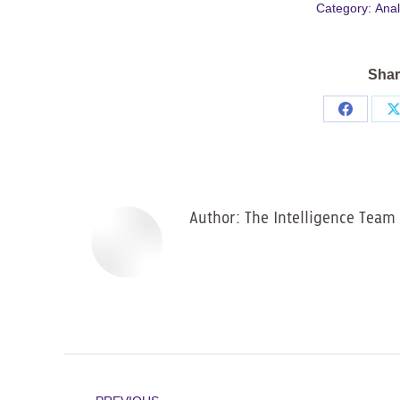
Category:
Anal
Shar
Share
on
Facebo
Author:
The Intelligence Team
Post