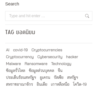
Search
Search:
TAG ยอดนิยม
AI
covid-19
Cryptocurrencies
Cryptocurrency
Cybersecurity
hacker
Malware
Ransomware
Technology
ข้อมูลรั่วไหล
ข้อมูลส่วนบุคคล
จีน
ประเด็นร้อนสหรัฐฯ
ยูเครน
รัสเซีย
สหรัฐฯ
สหราชอาณาจักร
อินเดีย
เกาหลีเหนือ
โควิด-19