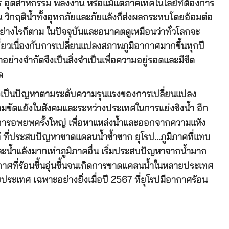
อุตสาหกรรม พลังงาน หรือแม้แต่ภาคเทคโนโลยีที่ต้องการ
น วิกฤติน้ำทั้งอุทกภัยและภัยแล้งก็ส่งผลกระทบโดยอ้อมต่อ
างไรก็ตาม ในปัจจุบันและอนาคตดูเหมือนว่าทั่วโลกจะ
วเนื่องกับการเปลี่ยนแปลงสภาพภูมิอากาศมากขึ้นทุกปี
ย่างจำกัดจึงเป็นสิ่งจำเป็นเพื่อความอยู่รอดและมีขีด
ด
่งเป็นปัญหาตามระดับความรุนแรงของการเปลี่ยนแปลง
ัดแย้งในสังคมและระหว่างประเทศในการแย่งชิงน้ำ อีก
และการอพยพครั้งใหญ่ เพื่อหาแหล่งน้ำและออกจากความแห้ง
้ ที่ประสบปัญหาขาดแคลนน้ำซ้ำซาก ยุโรป…ภูมิภาคที่แทบ
ละน้ำแล้งมากเท่าภูมิภาคอื่น เริ่มประสบปัญหาจากน้ำมาก
ากาศที่ร้อนขึ้นอุ่นขึ้นจนเกิดการขาดแคลนน้ำในหลายประเทศ
ประเทศ เฉพาะอย่างยิ่งเมื่อปี 2567 ที่ยุโรปมีอากาศร้อน