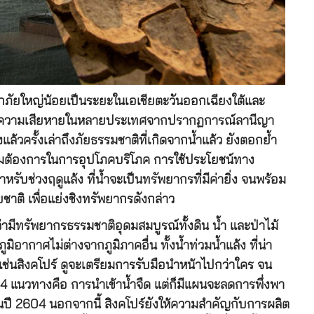
อุทกภัยใหญ่น้อยเป็นระยะในเอเชียตะวันออกเฉียงใต้และ
ี่สร้างความเสียหายในหลายประเทศจากปรากฏการณ์ลานีญา
้วครั้งเล่าถึงภัยธรรมชาติที่เกิดจากน้ำแล้ว ยังตอกย้ำ
ามต้องการในการอุปโภคบริโภค การใช้ประโยชน์ทาง
่วงฤดูแล้ง ที่น้ำจะเป็นทรัพยากรที่มีค่ายิ่ง จนพร้อม
าติ เพื่อแย่งชิงทรัพยากรดังกล่าว
ว่ามีทรัพยากรธรรมชาติอุดมสมบูรณ์ทั้งดิน น้ำ และป่าไม้
อากาศไม่ต่างจากภูมิภาคอื่น ทั้งน้ำท่วมน้ำแล้ง ที่น่า
ิดเช่นสิงคโปร์ ดูจะเตรียมการรับมือนำหน้าไปกว่าใคร จน
4 แนวทางคือ การนำเข้าน้ำจืด แต่ก็มีแผนจะลดการพึ่งพา
นปี 2604 นอกจากนี้ สิงคโปร์ยังให้ความสำคัญกับการผลิต