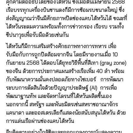
คุกคามต่ออธิปไตยของไต้หวัน ซึ่งเมื่อต้นเมษายน 2568
เรือบรรทุกเครื่องบินชานตงก็มีการซ้อมรบขนาดใหญ่ ซึ่ง
ส่งสัญญาณว่าจีนมีศักยภาพปิดช่องแคบไต้หวันได้ ขณะที่
ไต้หวันระดมความพร้อมทั้งการข่าวกรอง เรือรบ รวมทั้ง
ขีปนาวุธเพื่อรับมือด้วยเช่นกัน
ไต้หวันก็มีการเสริมสร้างศักยภาพทางการทหาร เพื่อ
รับมือกับการถูกปิดล้อมจากจีน โดยมีรายงานเมื่อ 10
กันยายน 2568 ได้ตอบโต้ยุทธวิธีพื้นที่สีเทา (gray zone)
ของจีน ด้วยการประกาศแผนสร้างเรือเพิ่ม 40 ลำ พร้อม
กับพัฒนาความมั่นคงปลอดภัยทางไซเบอร์ การพัฒนา
ระบบการตัดสินใจด้วยปัญญาประดิษฐ์ (AI) การเพื่อ
พัฒนาฐานทัพ และจัดหาโดรนที่ไต้หวันผลิตขึ้นเอง
นอกจากนี้ สหรัฐฯ และพันธมิตรเช่นสหราชอาณาจักร
แคนาดา และออสเตรเลียก็แสดงนัยสนับสนุนไต้หวัน ด้วย
การแล่นเรือผ่านช่องแคบไต้หวัน
จีนติดตามอย่างใกล้ชิดและออกแถลงการณ์แสดงความ