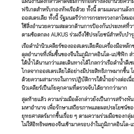
แผนงานดังกล่าวคาดจะมีการก่อสร้างสิ่งอำนวยควา
ฟริเกตสำหรับกองทัพเรือด้วย ทั้งนี้ ตามแผนงานดั
ออสเตรเลีย ทั้งนี้ รัฐมนตรีว่าการกระทรวงกลาโหมออ
ใช้สิ่งอำนวยความสะดวกด้านการป้องกันประเทศที่วางแ
ตามข้อตกลง AUKUS ร่วมถึงใช้ประโยชน์สำหรับบำรุง
เรือดำนำนิวเคลียร์ของออสเตรเลียคือเครื่องมือหลั
ดุลอำนาจที่เพิ่มขึ้นของจีนในภูมิภาคอินโด-แปซิฟิก 
ใต้น้ำได้นานกว่าและเดินทางได้ไกลกว่าเรือดำน้ำดี
ไกลจากออสเตรเลียได้อย่างมีประสิทธิภาพมากขึ้น 
ด้วยความสามารถในการปฏิบัติการใต้น้ำอย่างต่อเนื่องโด
นิวเคลียร์เป็นภัยคุกคามที่ตรวจจับได้ยากกว่ามาก
สุดท้ายแล้ว ความร่วมมือดังกล่าวยังเป็นการสร้างพั
มหาอำนาจ เพื่อรักษาเสถียรภาพและผลประโยชน์ของ
ยุทธศาสตร์มากขึ้นเรื่อย ๆ ตามความร่วมมือของกลุ
ไม่ให้อิทธิพลของจีนเข้ามาครอบงำในภูมิภาคอินโด-แ