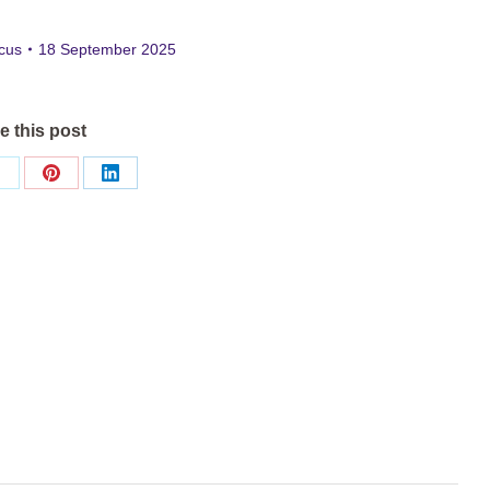
ocus
18 September 2025
e this post
Share
Share
Share
on
on
on
ok
X
Pinterest
LinkedIn