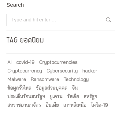
Search
Search:
TAG ยอดนิยม
AI
covid-19
Cryptocurrencies
Cryptocurrency
Cybersecurity
hacker
Malware
Ransomware
Technology
ข้อมูลรั่วไหล
ข้อมูลส่วนบุคคล
จีน
ประเด็นร้อนสหรัฐฯ
ยูเครน
รัสเซีย
สหรัฐฯ
สหราชอาณาจักร
อินเดีย
เกาหลีเหนือ
โควิด-19