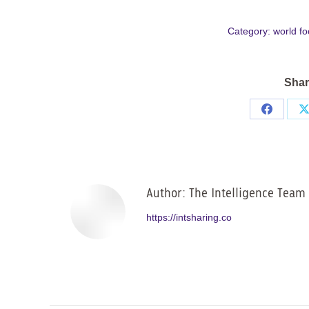
Category:
world f
Shar
Share
on
Facebo
Author:
The Intelligence Team
https://intsharing.co