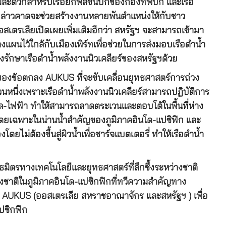
มสะดวกสำหรับเรือยกพลขึ้นบกของกองทัพบก และเรือ
งกล่าวคาดจะช่วยสร้างงานหลายพันตำแหน่งให้กับชาว
สเตรเลียเปิดเผยเพิ่มเติมอีกว่า สหรัฐฯ จะสามารถเข้ามา
ผนไว้ใกล้กับเมืองเพิร์ทเพื่อช่วยในการส่งมอบเรือดำน้ำ
รักษาเรือดำน้ำพลังงานนิวเคลียร์ของสหรัฐฯด้วย
กของข้อตกลง AUKUS ที่จะขับเคลื่อนยุทธศาสตร์การถ่วง
ส่วนหนึ่งเพราะเรือดำน้ำพลังงานนิวเคลียร์สามารถปฏิบัติการ
เซล-ไฟฟ้า ทำให้สามารถลาดตระเวนและตอบโต้ในพื้นที่ห่าง
โดยเฉพาะในน่านน้ำสำคัญของภูมิภาคอินโด-แปซิฟิก และ
ยไม่ต้องขึ้นสู่ผิวน้ำเพื่อชาร์จแบตเตอรี่ ทำให้เรือดำน้ำ
นธมิตรทางเทคโนโลยีและยุทธศาสตร์ที่ลึกซึ้งระหว่างชาติ
ชาติในภูมิภาคอินโด-แปซิกฟิกที่ทวีความสำคัญทาง
่ม AUKUS (ออสเตรเลีย สหราชอาณาจักร และสหรัฐฯ ) เพื่อ
ปซิกฟิก