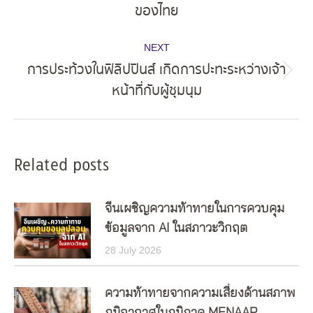
ของไทย
post:
NEXT
การประท้วงในฟิลิปปินส์ เกิดการปะทะระหว่างเจ้า
Next
หน้าที่กับผู้ชุมนุม
post:
Related posts
จีนเผชิญความท้าทายในการควบคุม
ข้อมูลจาก AI ในสภาวะวิกฤต
28 July 2026
ความท้าทายจากความเสี่ยงด้านสภาพ
ภูมิอากาศในภูมิภาค MENAAP