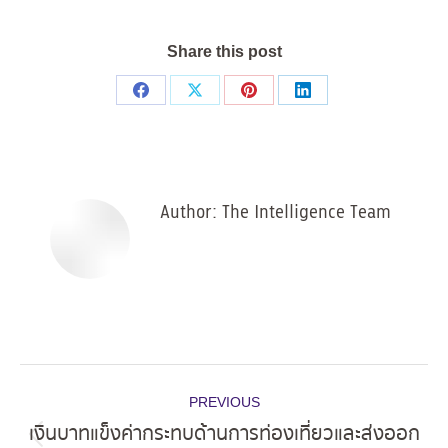
Share this post
Share
Share
Share
Share
on
on
on
on
Facebook
X
Pinterest
LinkedIn
Author:
The Intelligence Team
Post
PREVIOUS
navigation
เงินบาทแข็งค่ากระทบด้านการท่องเที่ยวและส่งออก
Previous