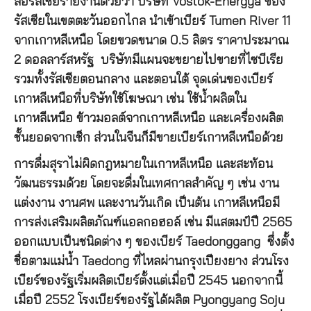
สื่อรัสเซียรายงานด้วยว่า บริษัท Vostok-Energya ของ
รัสเซียในเขตตะวันออกไกล นำเข้าเบียร์ Tumen River 11
จากเกาหลีเหนือ โดยขวดขนาด 0.5 ลิตร ราคาประมาณ
2 ดอลลาร์สหรัฐ บริษัทมีแผนจะขยายไปขายที่ไซบีเรีย
รวมทั้งรัสเซียตอนกลาง และตอนใต้ จุดเด่นของเบียร์
เกาหลีเหนือที่บริษัทใช้โฆษณา เช่น ใช้น้ำผลิตใน
เกาหลีเหนือ ข้าวมอลต์จากเกาหลีเหนือ และเครื่องผลิต
ชั้นยอดจากเช็ก ส่วนในจีนก็มีขายเบียร์เกาหลีเหนือด้วย
การดื่มสุราไม่ผิดกฎหมายในเกาหลีเหนือ และสะท้อน
วัฒนธรรมด้วย โดยจะดื่มในเทศกาลสำคัญ ๆ เช่น งาน
แต่งงาน งานศพ และงานวันเกิด เป็นต้น เกาหลีเหนือมี
การส่งเสริมผลิตภัณฑ์แอลกอฮอล์ เช่น มีแสตมป์ปี 2565
ออกแบบเป็นชนิดต่าง ๆ ของเบียร์ Taedonggang ซึ่งตั้ง
ชื่อตามแม่น้ำ Taedong ที่ไหลผ่านกรุงเปียงยาง ส่วนโรง
เบียร์ของรัฐเริ่มผลิตเบียร์ตั้งแต่เมื่อปี 2545 นอกจากนี้
เมื่อปี 2552 โรงเบียร์ของรัฐได้ผลิต Pyongyang Soju