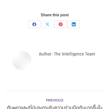
Share this post
Share
Share
Share
Share
on
on
on
on
Facebook
X
Pinterest
LinkedIn
Author:
The Intelligence Team
Post
PREVIOUS
navigation
กัมพูชาและญี่ปุ่นจะกระชับความร่วมมือกันมากขึ้นใน