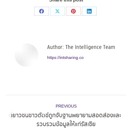
Share
Share
Share
Share
on
on
on
on
Facebook
X
Pinterest
LinkedIn
Author:
The Intelligence Team
https://intsharing.co
Post
PREVIOUS
navigation
เยาวชนชาวดัตช์ถูกจับฐานพยายามสอดส่องและ
Previous
รวบรวมข้อมูลให้แก่รัสเซีย
post: