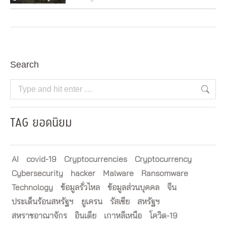
Search
Search:
TAG ยอดนิยม
AI
covid-19
Cryptocurrencies
Cryptocurrency
Cybersecurity
hacker
Malware
Ransomware
Technology
ข้อมูลรั่วไหล
ข้อมูลส่วนบุคคล
จีน
ประเด็นร้อนสหรัฐฯ
ยูเครน
รัสเซีย
สหรัฐฯ
สหราชอาณาจักร
อินเดีย
เกาหลีเหนือ
โควิด-19