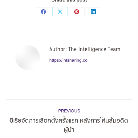
Share
Share
Share
Share
on
on
on
on
Facebook
X
Pinterest
LinkedIn
Author:
The Intelligence Team
https://intsharing.co
Post
PREVIOUS
navigation
ซีเรียจัดการเลือกตั้งครั้งแรก หลังการโค่นล้มอดีต
Previous
ผู้นำ
post: