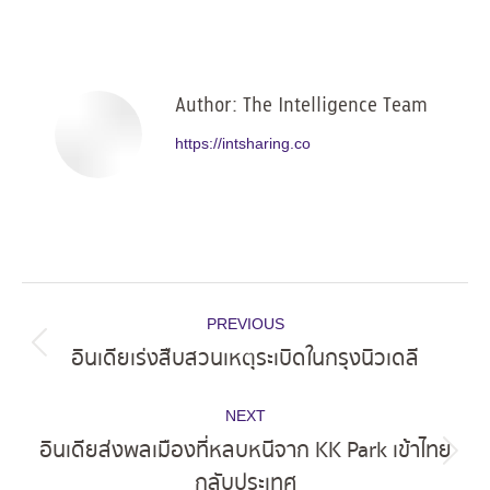
on
on
on
on
Facebook
X
Pinterest
LinkedIn
Author:
The Intelligence Team
https://intsharing.co
Post
PREVIOUS
navigation
อินเดียเร่งสืบสวนเหตุระเบิดในกรุงนิวเดลี
Previous
post:
NEXT
อินเดียส่งพลเมืองที่หลบหนีจาก KK Park เข้าไทย
Next
กลับประเทศ