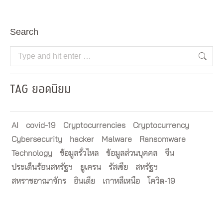
Search
Search:
TAG ยอดนิยม
AI
covid-19
Cryptocurrencies
Cryptocurrency
Cybersecurity
hacker
Malware
Ransomware
Technology
ข้อมูลรั่วไหล
ข้อมูลส่วนบุคคล
จีน
ประเด็นร้อนสหรัฐฯ
ยูเครน
รัสเซีย
สหรัฐฯ
สหราชอาณาจักร
อินเดีย
เกาหลีเหนือ
โควิด-19