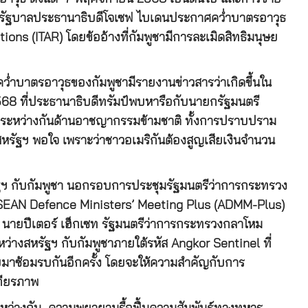
64 รัฐบาลประธานาธิบดีโจเซฟ ไบเดนประกาศคว่ำบาตรอาวุธ
ions (ITAR) โดยข้ออ้างที่กัมพูชามีการละเมิดสิทธิมนุษย
ว่ำบาตรอาวุธของกัมพูชามีรายงานข่าวสารว่าเกิดขึ้นใน
 2568 ที่ประธานาธิบดีทรัมป์พบหารือกับนายกรัฐมนตรี
มือระหว่างกันด้านอาชญากรรมข้ามชาติ ทั้งการปราบปราม
ัฐฯ พอใจ เพราะว่าชาวอเมริกันต้องสูญเสียเงินจำนวน
ัฐฯ กับกัมพูชา นอกรอบการประชุมรัฐมนตรีว่าการกระทรวง
อ ASEAN Defence Ministers’ Meeting Plus (ADMM-Plus)
68 นายปีเตอร์ เฮ็กเซท รัฐมนตรีว่าการกระทรวงกลาโหม
หว่างสหรัฐฯ กับกัมพูชาภายใต้รหัส
Angkor Sentinel ที่
กลับมาซ้อมรบกันอีกครั้ง โดยจะให้ความสำคัญกับการ
สถียรภาพ