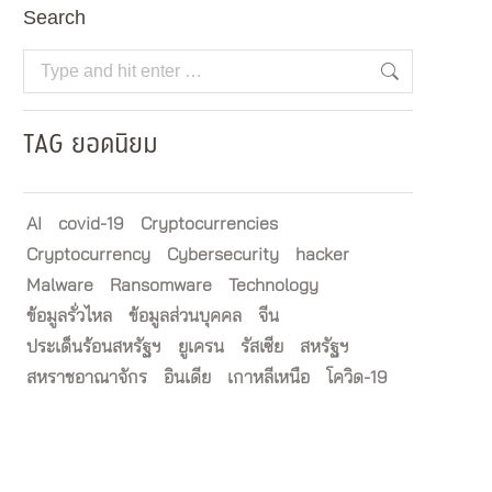
Search
Search:
TAG ยอดนิยม
AI
covid-19
Cryptocurrencies
Cryptocurrency
Cybersecurity
hacker
Malware
Ransomware
Technology
ข้อมูลรั่วไหล
ข้อมูลส่วนบุคคล
จีน
ประเด็นร้อนสหรัฐฯ
ยูเครน
รัสเซีย
สหรัฐฯ
สหราชอาณาจักร
อินเดีย
เกาหลีเหนือ
โควิด-19