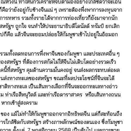
้วงนี้ ทำให้นักวิเคราะห์จับตามองอย่างใกล้ชิดว่าจะเอน
ือว่ายังอยู่กับข้างจีนแน่ ๆ เพราะต้องพึ่งพาการลงทุนจาก
ะการทหาร รวมทั้งรายได้จากการท่องเที่ยวก็ยังมาจากนัก
ให้สหรัฐฯ ถูกใจ จนทำให้ประธานาธิบดีโดนัลด์ ทรัมป์ ยกเลิก
ก็คือ แล้วจีนจะยอมปล่อยให้กัมพูชาเข้าไปอยู่ในอ้อมอก
 รวมทั้งลดทอนการพึ่งพาจีนของกัมพูชา และประเทศอื่น ๆ
งสหรัฐฯ ที่ต้องการสกัดไม่ให้จีนไม่เติบโตอย่างรวดเร็ว
คนี้ที่สหรัฐฯ คุมด้านความมั่นคงอยู่ จนส่งผลกระทบต่อผล
นส่งทางทะเลของสหรัฐฯ ขณะที่ผลประโยชน์ที่จีนจะได้
ชาติทางทะเล เป็นเส้นทางเลือกที่จีนจะออกทะเลทางอ่าว
ยม ท่าเรือสีหนุวิลล์ และท่าเรือดาราสาคร หรือเส้นทางถนน
หากเข้าสู่สงคราม
0 ของ แม้ไม่ทำให้กัมพูชาออกจากอิทธิพลจีน แต่ก็สะท้อนถึง
ารใกล้ชิดกับสหรัฐฯ สร้างภาพลักษณ์ของตนเอง ซึ่งกัมพูชา
รอาวุธ ตั้งแต่ 7 พฤศจิกายน 2568 เป็นต้นไป และการขาย