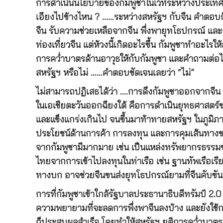
การดำเนินนโยบายของกัมพูชาในเวทีระหว่างประเทศในห
เอียงไปข้างไหน ? ……ระหว่างสหรัฐฯ กับจีน คำตอบก็ค
จีน รับความช่วยเหลือจากจีน พึ่งพายุทโธปกรณ์ แล
ท่องเที่ยวจีน แต่ห้วงนี้เกิดอะไรขึ้น กัมพูชาทำอะไร
การคว่ำบาตรด้านอาวุธให้กับกัมพูชา และคำถามต่อไป
สหรัฐฯ หรือไม่ ……คำตอบชัดเจนเลยว่า “ไม่”
ไม่สามารถปฏิเสธได้ว่า ….การดึงกัมพูชาออกจากจีน
ในเอเชียตะวันออกฉียงใต้ คือการดำเนินยุทธศาสตร์ขอ
และแข็งแกร่งเกินไป จนขึ้นมาท้าทายสหรัฐฯ ในภูมิภา
ประโยชน์ด้านการค้า การลงทุน และการคุมเส้นทางข
จากกัมพูชามีมากมาย เช่น เป็นแหล่งทรัพยากรธรรม
ไทยจากการเข้าไปลงทุนในท่าเรือ เช่น ฐานทัพเรือเรี
ทางบก อาจช่วยจีนขนส่งยุทโธปกรณ์ยามที่จีนคับขัน 
การที่กัมพูชาเข้าใกล้รัฐบาลประธานาธิบดีทรัมป์ 2.
ความพยายามที่จะลดการพึ่งพาจีนลงบ้าง และยังใช้ก
ก็ประสบผลสำเร็จ โดยทำให้สหรัฐฯ ยุติการคว่ำบาต