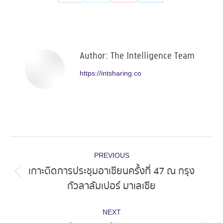
Share
Share
Share
Share
on
on
on
on
Facebook
X
Pinterest
LinkedIn
Author:
The Intelligence Team
https://intsharing.co
Post
PREVIOUS
navigation
เกาะติดการประชุมอาเซียนครั้งที่ 47 ณ กรุง
Previous
กัวลาลัมเปอร์ มาเลเซีย
post:
NEXT