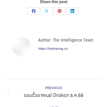
Share this post
Share
Share
Share
Share
on
on
on
on
Facebook
X
Pinterest
LinkedIn
Author:
The Intelligence Team
https://intsharing.co
Post
PREVIOUS
navigation
รอบรั้วอาคเนย์ ปักษ์แรก ธ.ค.68
Previous
post: