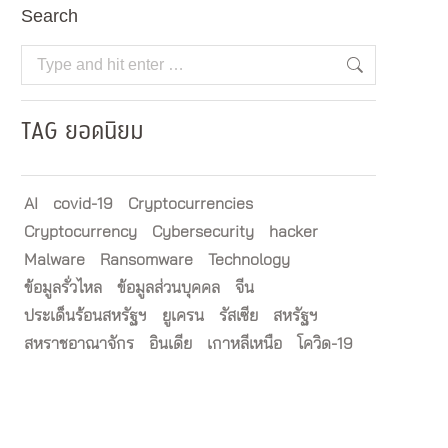
Search
Search:
TAG ยอดนิยม
AI
covid-19
Cryptocurrencies
Cryptocurrency
Cybersecurity
hacker
Malware
Ransomware
Technology
ข้อมูลรั่วไหล
ข้อมูลส่วนบุคคล
จีน
ประเด็นร้อนสหรัฐฯ
ยูเครน
รัสเซีย
สหรัฐฯ
สหราชอาณาจักร
อินเดีย
เกาหลีเหนือ
โควิด-19