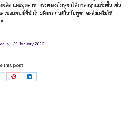
ผลิต และอุตสาหกรรมของกัมพูชาได้มาตรฐานเพิ่มขึ้น เช่น
้นส่วนรถยนต์ที่นำไปผลิตรถยนต์ในกัมพูชา จะส่งเสริมให้
ทศ
focus
29 January 2026
e this post
Share
Share
Share
on
on
on
ok
X
Pinterest
LinkedIn