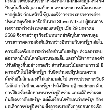
ส่งผลกระทบต่อบรรยากาศด้านความมั่นคงในภูมิภาค ซึ่ง
ปัจจุบันก็เผชิญความท้าทายจากสถานการณ์ในฉนวนกา
ซาอยู่แล้ว ก่อนหน้านี้ รัฐมนตรีว่าการกระทรวงการต่าง
ประเทศตุรกีพบหารือกับนาย Steve Witkoff ผู้แทนการ
เจรจาระหว่างประเทศของสหรัฐฯ เมื่อ 29 มกราคม
2569 จึงคาดว่าตุรกีจะมีบทบาทสำคัญในการควบคุม
บรรยากาศความสัมพันธ์ระหว่างอิหร่านกับสหรัฐฯ ต่อไป
ความตึงเครียบดระหว่างอิหร่านกับสหรัฐฯ ส่งผลกระทบ
ต่อราคาน้ำมันโลกผันผวนระยะสั้น และทำให้ราคาทองคำ
ปรับตัวสูงขึ้นอย่างรวดเร็ว สำหรับแนวโน้มสถานการณ์ มี
ความเป็นไปได้ที่สหรัฐฯ กับอิหร่านจะมีรูปแบบความ
สัมพันธ์ในลักษณะที่ไม่แน่นอนต่อไป เพราะประธานาธิบดี
โดนัลด์ ทรัมป์ ของสหรัฐฯ กำลังใช้ทฤษฎี madman ด้วย
การใช้เครื่องมือทางทหารข่มขู่อิหร่าน และแม้อิหร่านจะ
ยินดีเจรจากับสหรัฐฯ แต่ตั้งเงื่อนไขชัดเจนว่าสหรัฐฯ ต้อง
ยกเลิกการข่มขู่อิหร่าน ซึ่งอาจหมายถึงการถอนกองเรือ