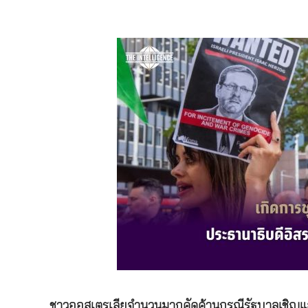
ชาวออสเตรเลียจำนวนมากคัดค้านกรณีรัฐบาลเชิญแ