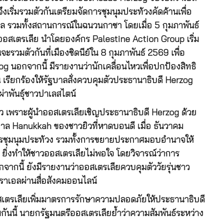
งเริ่มรวมตัวกันเตรียมจัดการชุมนุมประท้วงคัดค้านเพื่อ
เอล รวมทั้งสถานการณ์ในฉนวนกาซา โดยเมื่อ 5 กุมภาพันธ์
ออสเตรเลีย นำโดยองค์กร Palestine Action Group เริ่ม
ะรวมตัวกันที่เมืองซิดนีย์ใน 8 กุมภาพันธ์ 2569 เพื่อ
 นอกจากนี้ มีรายงานว่านักเคลื่อนไหวเพื่อปกป้องสิทธิ
เรียกร้องให้รัฐบาลสั่งควบคุมตัวประธานาธิบดี Herzog
าพันธุ์ชาวปาเลสไตน์
 เพราะผู้นำออสเตรเลียเชิญประธานาธิบดี Herzog ด้วย
าล Hanukkah ของชาวยิวที่หาดบอนดี เมื่อ ธันวาคม
ารชุมนุมประท้วง รวมทั้งการขยายประกาศมอบอำนาจให้
้ ยิ่งทำให้ชาวออสเตรเลียไม่พอใจ โดยวิจารณ์ว่าการ
จากนี้ ยังมีรายงานว่าออสเตรเลียควบคุมตัววัยรุ่นชาว
สราเอลผ่านสื่อสังคมออนไลน์
เตรเลียเพิ่มมาตรการรักษาความปลอดภัยให้ประธานาธิบดี
มกันนี้ นายกรัฐมนตรีออสเตรเลียย้ำว่าความสัมพันธ์ระหว่าง