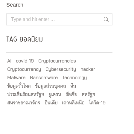
Search
Search:
TAG ยอดนิยม
AI
covid-19
Cryptocurrencies
Cryptocurrency
Cybersecurity
hacker
Malware
Ransomware
Technology
ข้อมูลรั่วไหล
ข้อมูลส่วนบุคคล
จีน
ประเด็นร้อนสหรัฐฯ
ยูเครน
รัสเซีย
สหรัฐฯ
สหราชอาณาจักร
อินเดีย
เกาหลีเหนือ
โควิด-19