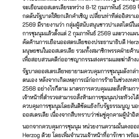
จะเยือนออสเตรเลียระหว่าง 8-12 กุมภาพันธ์ 2569 จึ
กดดันรัฐบาลให้ยกเลิกคำเชิญ เปลี่ยนท่าทีต่ออิสรา
2569 มีรายงานว่า กลุ่มผู้สนับสนุนชาวปาเลสไตน์ใน
การชุมนุมแล้วตั้งแต่ 2 กุมภาพันธ์ 2569 และวางแผนจ
คัดค้านการเยือนออสตรเลียของประธานาธิบดี Herzog
มนุษยชนในออสเตรเลีย รวมทั้งสมาชิกพรรคฝ่ายค้าน 
เพื่อสอบสวนคดีก่ออาชญากรรมสงครามและฆ่าล้างเผ่
รัฐบาลออสเตรเลียพยายามควบคุมการชุมนุมดังกล่าว
ตนเอง หลังจากเกิดเหตุการณ์ก่อการร้ายในช่วงเทศก
2568 อย่างไรก็ตาม มาตรการควบคุมและสั่งห้ามก
เจ้าหน้าที่ตำรวจสามารถสั่งห้ามการชุมนุมประท้วงได
ควบคุมการชุมนุมโดยสันติขัดแย้งกับรัฐธรรมนูญ นอก
ออสเตรเลีย เนื่องจากสืบทราบว่าข่มขู่คุกคามผู้นำอิ
นอกจากควบคุมการชุมนุม หน่วยงานความมั่นคงออส
Herzog ด้วย โดยเพิ่มจำนวนเจ้าหน้าที่อารักขา พร้อ