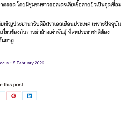
าตลอด โดยมีชุมชนชาวออสเตรเลียเชื้อสายยิวเป็นจุดเชื่อม
ลียเชิญประธานาธิบดีอิสราเอลเยือนประเทศ เพราะปัจจุบัน
กี่ยวข้องกับการฆ่าล้างเผ่าพันธุ์ ที่สหประชาชาติต้อง
ันยาฮู
focus
5 February 2026
e this post
Share
Share
Share
on
on
on
ok
X
Pinterest
LinkedIn