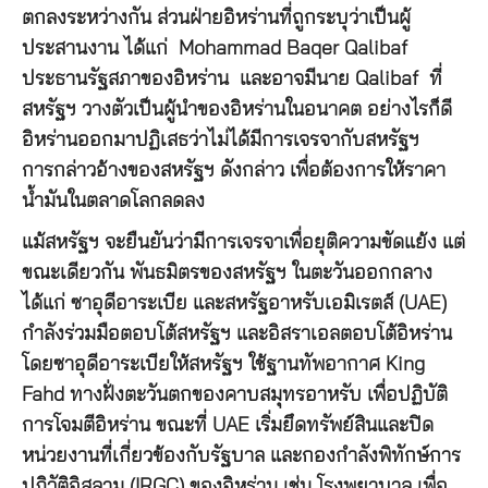
ตกลงระหว่างกัน ส่วนฝ่ายอิหร่านที่ถูกระบุว่าเป็นผู้
ประสานงาน ได้แก่ Mohammad Baqer Qalibaf
ประธานรัฐสภาของอิหร่าน และอาจมีนาย Qalibaf ที่
สหรัฐฯ วางตัวเป็นผู้นำของอิหร่านในอนาคต อย่างไรก็ดี
อิหร่านออกมาปฏิเสธว่าไม่ได้มีการเจรจากับสหรัฐฯ
การกล่าวอ้างของสหรัฐฯ ดังกล่าว เพื่อต้องการให้ราคา
น้ำมันในตลาดโลกลดลง
แม้สหรัฐฯ จะยืนยันว่ามีการเจรจาเพื่อยุติความขัดแย้ง แต่
ขณะเดียวกัน พันธมิตรของสหรัฐฯ ในตะวันออกกลาง
ได้แก่ ซาอุดีอาระเบีย และสหรัฐอาหรับเอมิเรตส์ (UAE)
กำลังร่วมมือตอบโต้สหรัฐฯ และอิสราเอลตอบโต้อิหร่าน
โดยซาอุดีอาระเบียให้สหรัฐฯ ใช้ฐานทัพอากาศ King
Fahd ทางฝั่งตะวันตกของคาบสมุทรอาหรับ เพื่อปฏิบัติ
การโจมตีอิหร่าน ขณะที่ UAE เริ่มยึดทรัพย์สินและปิด
หน่วยงานที่เกี่ยวข้องกับรัฐบาล และกองกำลังพิทักษ์การ
ปฏิวัติอิสลาม (IRGC) ของอิหร่าน เช่น โรงพยาบาล เพื่อ