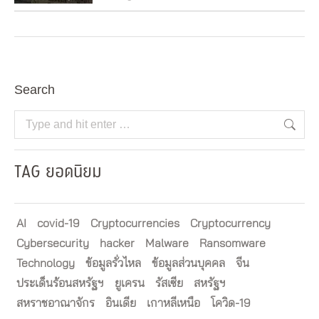
Search
Search:
TAG ยอดนิยม
AI
covid-19
Cryptocurrencies
Cryptocurrency
Cybersecurity
hacker
Malware
Ransomware
Technology
ข้อมูลรั่วไหล
ข้อมูลส่วนบุคคล
จีน
ประเด็นร้อนสหรัฐฯ
ยูเครน
รัสเซีย
สหรัฐฯ
สหราชอาณาจักร
อินเดีย
เกาหลีเหนือ
โควิด-19