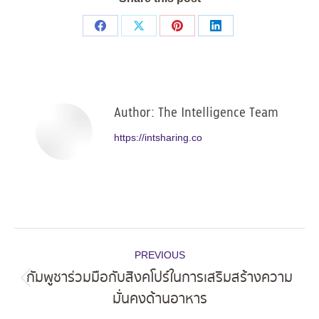
Share
Share
Share
Share
on
on
on
on
Facebook
X
Pinterest
LinkedIn
Author:
The Intelligence Team
https://intsharing.co
Post
PREVIOUS
navigation
กัมพูชาร่วมมือกับสิงคโปร์ในการเสริมสร้างความ
Previous
มั่นคงด้านอาหาร
post: