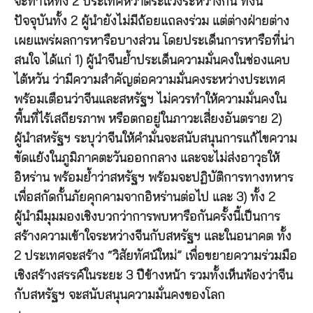
จะทำให้ทั้ง 2 ประเทศหวาดระแวงระหว่างกัน ทั้งนี้
ปัจจุบันทั้ง 2 ผู้นำยังไม่มีถ้อยแถลงร่วม แต่ต่างฝ่ายต่าง
เผยแพร่ผลการหารือบางส่วน โดยประเด็นการหารือที่น่า
สนใจ ได้แก่ 1) ผู้นำจีนย้ำประเด็นความมั่นคงในช่องแคบ
ไต้หวัน ว่ามีความสำคัญต่อความมั่นคงระหว่างประเทศ
พร้อมเตือนว่าจีนและสหรัฐฯ ไม่ควรทำให้ความมั่นคงใน
พื้นที่ไร้เสถียรภาพ หรือตกอยู่ในภาวะเสี่ยงอันตราย 2)
ผู้นำสหรัฐฯ ระบุว่าจีนให้คำมั่นจะสนับสนุนการแก้ไขความ
ขัดแย้งในภูมิภาคตะวันออกกลาง และจะไม่ส่งอาวุธให้
อิหร่าน พร้อมย้ำว่าสหรัฐฯ พร้อมจะปฏิบัติการทางทหาร
เพื่อสกัดกั้นภัยคุกคามจากอิหร่านต่อไป และ 3) ทั้ง 2
ผู้นำมีมุมมองเชิงบวกว่าการพบหารือกันครั้งนี้เป็นการ
สร้างความเข้าใจระหว่างจีนกับสหรัฐฯ และในอนาคต ทั้ง
2 ประเทศจะสร้าง “วิสัยทัศน์ใหม่” เพื่อขยายความร่วมมือ
เชิงสร้างสรรค์ในระยะ 3 ปีข้างหน้า รวมทั้งเห็นพ้องว่าจีน
กับสหรัฐฯ จะสนับสนุนความมั่นคงของโลก