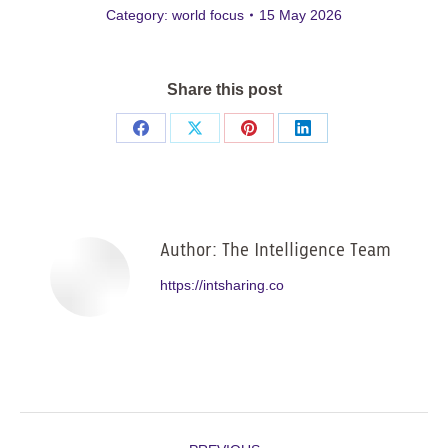
Category:
world focus
15 May 2026
Share this post
Share
Share
Share
Share
on
on
on
on
Facebook
X
Pinterest
LinkedIn
Author:
The Intelligence Team
https://intsharing.co
Post