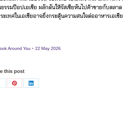
นธรรมป๊อปเอเชีย ผลักดันให้รัสเซียหันไปค้าขายกับตลาด
งประเทศในเอเชียอาจยิ่งกระตุ้นความสนใจต่ออาหารเอเชีย
ook Around You
22 May 2026
e this post
Share
Share
Share
on
on
on
ok
X
Pinterest
LinkedIn