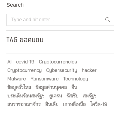
Search
Search:
TAG ยอดนิยม
AI
covid-19
Cryptocurrencies
Cryptocurrency
Cybersecurity
hacker
Malware
Ransomware
Technology
ข้อมูลรั่วไหล
ข้อมูลส่วนบุคคล
จีน
ประเด็นร้อนสหรัฐฯ
ยูเครน
รัสเซีย
สหรัฐฯ
สหราชอาณาจักร
อินเดีย
เกาหลีเหนือ
โควิด-19