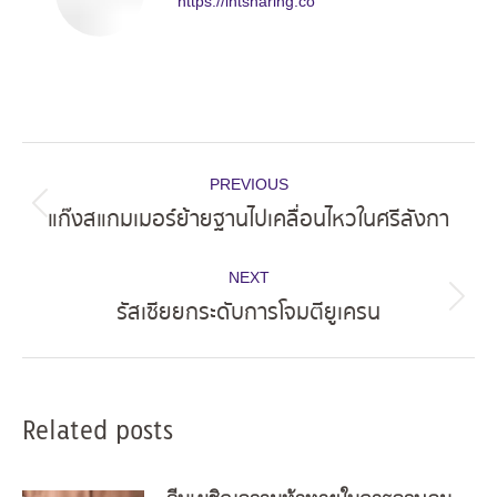
https://intsharing.co
Post
PREVIOUS
navigation
แก๊งสแกมเมอร์ย้ายฐานไปเคลื่อนไหวในศรีลังกา
Previous
post:
NEXT
รัสเซียยกระดับการโจมตียูเครน
Next
post:
Related posts