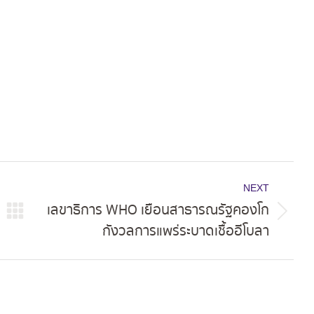
ok
X
Pinterest
LinkedIn
NEXT
เลขาธิการ WHO เยือนสาธารณรัฐคองโก
Next
กังวลการแพร่ระบาดเชื้ออีโบลา
post: