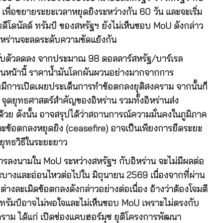
 เพื่อขยายระยะเวลาหยุดยิงระหว่างกัน 60 วัน และจะเริ่ม
ดีโดนัลด์ ทรัมป์ ของสหรัฐฯ ยังไม่เห็นชอบ MoU ดังกล่าว
อิหร่านจะลดระดับความขัดแย้งกัน
รับตัวลดลง จากประมาณ 98 ดอลลาร์สหรัฐ/บาร์เรล
่อนหน้านี้ ราคาน้ำมันโลกผันผวนอย่างมากจากการ
จากมีการเปิดเผยประเด็นการทำข้อตกลงยุติสงคราม จากนั้นก็
จุดยุทธศาสตร์สำคัญของอิหร่าน รวมทั้งอิหร่านส่ง
ย ดังนั้น อาจสรุปได้ว่าสถานการณ์ความมั่นคงในภูมิภาค
ะข้อตกลงหยุดยิง (ceasefire) อาจเป็นเพียงการยืดระยะ
ิงยุทธวิธีในระยะยาว
ารลงนามใน MoU ระหว่างสหรัฐฯ กับอิหร่าน จะไม่มีผลต่อ
บางและอ่อนไหวต่อไปใน มิถุนายน 2569 เนื่องจากที่ผ่าน
ต่างละเมิดข้อตกลงดังกล่าวอย่างต่อเนื่อง อ้างว่าต้องโจมตี
ทรัมป์อาจไม่พอใจและไม่เห็นชอบ MoU เพราะไม่ตรงกับ
สงคราม ได้แก่ เปิดช่องแคบฮอร์มุซ ยุติโครงการพัฒนา