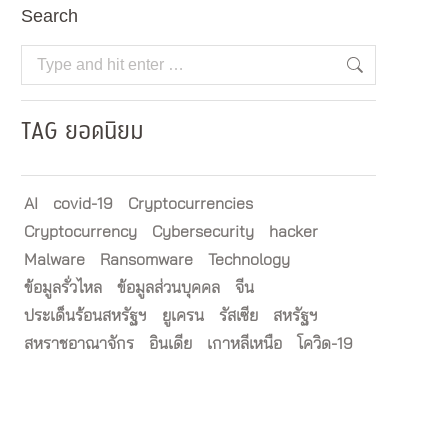
Search
Search:
TAG ยอดนิยม
AI
covid-19
Cryptocurrencies
Cryptocurrency
Cybersecurity
hacker
Malware
Ransomware
Technology
ข้อมูลรั่วไหล
ข้อมูลส่วนบุคคล
จีน
ประเด็นร้อนสหรัฐฯ
ยูเครน
รัสเซีย
สหรัฐฯ
สหราชอาณาจักร
อินเดีย
เกาหลีเหนือ
โควิด-19