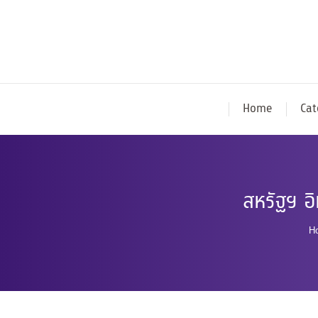
Home
Cat
สหรัฐฯ อ
Y
H