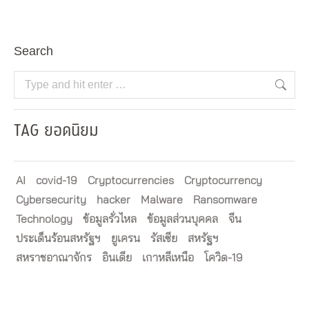
Search
Search:
TAG ยอดนิยม
AI
covid-19
Cryptocurrencies
Cryptocurrency
Cybersecurity
hacker
Malware
Ransomware
Technology
ข้อมูลรั่วไหล
ข้อมูลส่วนบุคคล
จีน
ประเด็นร้อนสหรัฐฯ
ยูเครน
รัสเซีย
สหรัฐฯ
สหราชอาณาจักร
อินเดีย
เกาหลีเหนือ
โควิด-19