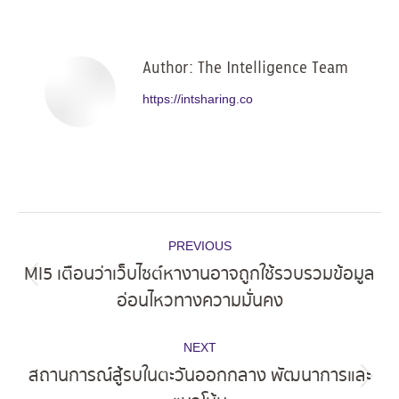
Facebook
X
Pinterest
LinkedIn
Author:
The Intelligence Team
https://intsharing.co
Post
PREVIOUS
navigation
MI5 เตือนว่าเว็บไซต์หางานอาจถูกใช้รวบรวมข้อมูล
Previous
อ่อนไหวทางความมั่นคง
post:
NEXT
สถานการณ์สู้รบในตะวันออกกลาง พัฒนาการและ
Next