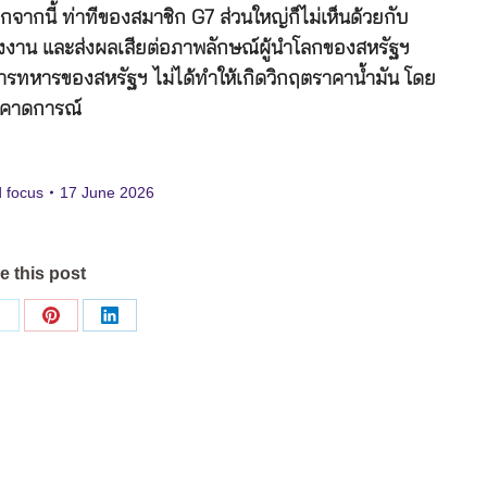
จากนี้ ท่าทีของสมาชิก G7 ส่วนใหญ่ก็ไม่เห็นด้วยกับ
ังงาน และส่งผลเสียต่อภาพลักษณ์ผู้นำโลกของสหรัฐฯ
การทหารของสหรัฐฯ ไม่ได้ทำให้เกิดวิกฤตราคาน้ำมัน โดย
ี่คาดการณ์
d focus
17 June 2026
e this post
Share
Share
Share
on
on
on
ok
X
Pinterest
LinkedIn