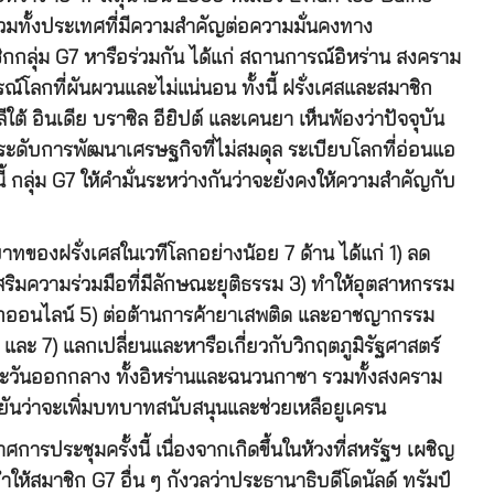
วมทั้งประเทศที่มีความสำคัญต่อความมั่นคงทาง
ิกกลุ่ม G7 หารือร่วมกัน ได้แก่ สถานการณ์อิหร่าน สงคราม
์โลกที่ผันผวนและไม่แน่นอน ทั้งนี้ ฝรั่งเศสและสมาชิก
ีใต้ อินเดีย บราซิล อียิปต์ และเคนยา เห็นพ้องว่าปัจจุบัน
 ระดับการพัฒนาเศรษฐกิจที่ไม่สมดุล ระเบียบโลกที่อ่อนแอ
กลุ่ม G7 ให้คำมั่นระหว่างกันว่าจะยังคงให้ความสำคัญกับ
บทบาทของฝรั่งเศสในเวทีโลกอย่างน้อย 7 ด้าน ได้แก่ 1) ลด
ริมความร่วมมือที่มีลักษณะยุติธรรม 3) ทำให้อุตสาหกรรม
โลกออนไลน์ 5) ต่อต้านการค้ายาเสพติด และอาชญากรรม
ละ 7) แลกเปลี่ยนและหารือเกี่ยวกับวิกฤตภูมิรัฐศาสตร์
ตะวันออกกลาง ทั้งอิหร่านและฉนวนกาซา รวมทั้งสงคราม
 ยืนยันว่าจะเพิ่มบทบาทสนับสนุนและช่วยเหลือยูเครน
ประชุมครั้งนี้ เนื่องจากเกิดขึ้นในห้วงที่สหรัฐฯ เผชิญ
้สมาชิก G7 อื่น ๆ กังวลว่าประธานาธิบดีโดนัลด์ ทรัมป์