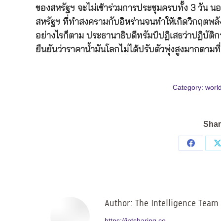
ของสหรัฐฯ จะไม่เช้าร่วมการประชุมครบทั้ง 3 วัน นอก
สหรัฐฯ ที่ทำสงครามกับอิหร่านจนทำให้เกิดวิกฤตพล
อย่างไรก็ตาม ประธานาธิบดีทรัมป์ปฏิเสธว่าปฏิบัติ
ยืนยันว่าราคาน้ำมันโลกไม่ได้ปรับตัวพุ่งสูงมากตามท
Category:
worl
Shar
Share
on
Facebo
Author:
The Intelligence Team
https://intsharing.co