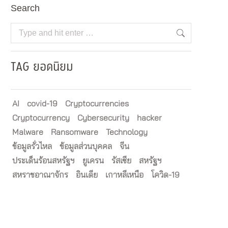
Search
Search:
TAG ยอดนิยม
AI
covid-19
Cryptocurrencies
Cryptocurrency
Cybersecurity
hacker
Malware
Ransomware
Technology
ข้อมูลรั่วไหล
ข้อมูลส่วนบุคคล
จีน
ประเด็นร้อนสหรัฐฯ
ยูเครน
รัสเซีย
สหรัฐฯ
สหราชอาณาจักร
อินเดีย
เกาหลีเหนือ
โควิด-19