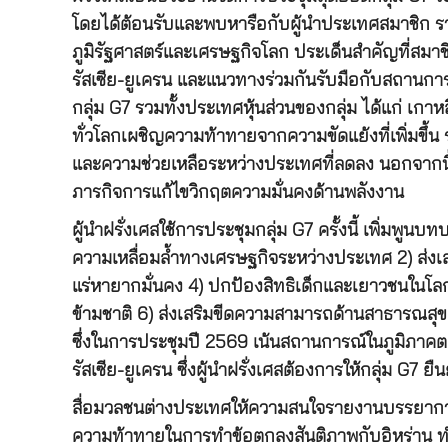
โดยได้ต้อนรับและพบหารือกับผู้นำประเทศสมาชิก ร
ภูมิรัฐศาสตร์และเศรษฐกิจโลก ประเด็นสำคัญที่สมาช
รัสเซีย-ยูเครน และแนวทางร่วมกันรับมือกับสถานการณ
กลุ่ม G7 รวมทั้งประเทศหุ้นส่วนของกลุ่ม ได้แก่ เกาหล
ทั่วโลกเผชิญความท้าทายจากความขัดแย้งที่เพิ่มขึ้น
และความช่วยเหลือระหว่างประเทศที่ลดลง นอกจากนี้ 
ภารกิจการแก้ไขวิกฤตความมั่นคงด้านพลังงาน
ผู้นำฝรั่งเศสใช้การประชุมกลุ่ม G7 ครั้งนี้ เพิ่มพูน
ความเหลื่อมล้ำทางเศรษฐกิจระหว่างประเทศ 2) ส่งเส
แร่หายากมั่นคง 4) ปกป้องสิทธิเด็กและเยาวชนใน
ข้ามชาติ 6) ส่งเสริมขีดความสามารถด้านสาธารณสุข แ
ซึ่งในการประชุมปี 2569 เน้นสถานการณ์ในภูมิภาค
รัสเซีย-ยูเครน ซึ่งผู้นำฝรั่งเศสต้องการให้กลุ่ม G7
สื่อมวลชนต่างประเทศให้ความสนใจรายงานบรรยากาศการ
ความท้าทายในการทำข้อตกลงสันติภาพกับอิหร่าน ทำให